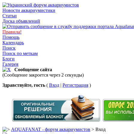
Новости аквариумистики
Статьи
Доска объявлений
Правила!
Помощь
Календарь
Поиск
Поиск по меткам
Блоги
Галерея
Сообщение сайта
(Сообщение закроется через 2 секунды)
Здравствуйте, гость
(
Вход
|
Регистрация
)
AQUAFANAT - форум аквариумистов
> Вход