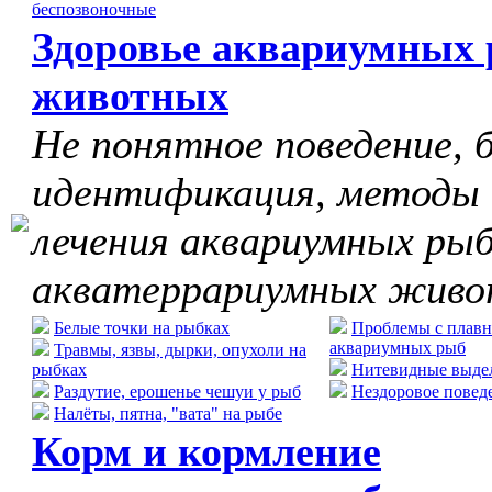
беспозвоночные
Здоровье аквариумных 
животных
Не понятное поведение, б
идентификация, методы
лечения аквариумных рыб
акватеррариумных жив
Белые точки на рыбках
Проблемы с плавн
аквариумных рыб
Травмы, язвы, дырки, опухоли на
рыбках
Нитевидные выдел
Раздутие, ерошенье чешуи у рыб
Нездоровое повед
Налёты, пятна, "вата" на рыбе
Корм и кормление