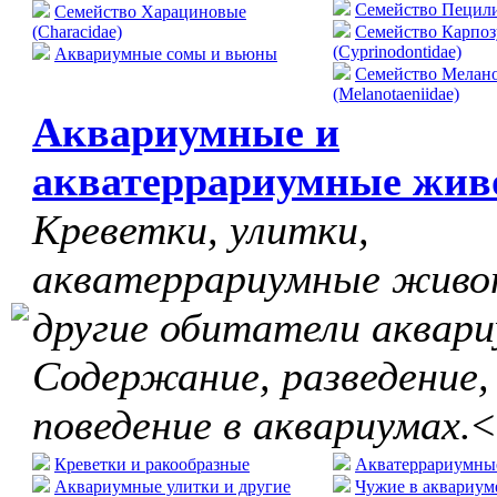
Cемейство Пецилие
Семейство Харациновые
(Characidae)
Семейство Карпо
(Cyprinodontidae)
Аквариумные сомы и вьюны
Семейство Мелан
(Melanotaeniidae)
Аквариумные и
акватеррариумные жив
Креветки, улитки,
акватеррариумные живо
другие обитатели аквари
Содержание, разведение,
поведение в аквариумах.
<
Креветки и ракообразные
Акватеррариумны
Аквариумные улитки и другие
Чужие в аквариум