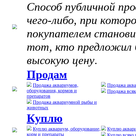
Способ публичной пр
чего-либо, при котор
покупателем станов
тот, кто предложил 
высокую цену
.
Продам
Продажа аквариумов,
Продажа акв
оборудования, кормов и
Продажа всяк
препаратов
Продажа аквариумной рыбы и
животных
Куплю
Куплю аквариум, оборудование,
Куплю аквар
корм и препараты
Куплю всяко 