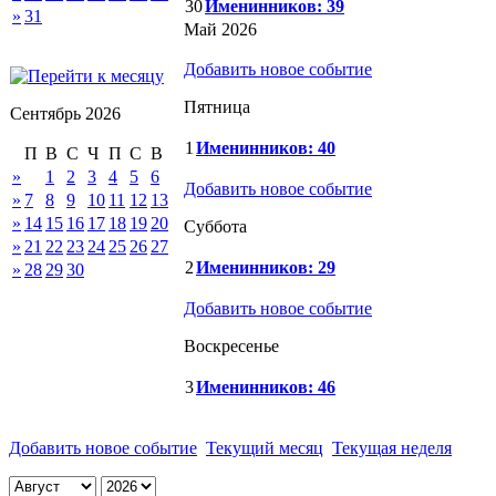
30
Именинников: 39
»
31
Май 2026
Добавить новое событие
Пятница
Сентябрь 2026
1
Именинников: 40
П
В
С
Ч
П
С
В
»
1
2
3
4
5
6
Добавить новое событие
»
7
8
9
10
11
12
13
»
14
15
16
17
18
19
20
Суббота
»
21
22
23
24
25
26
27
2
Именинников: 29
»
28
29
30
Добавить новое событие
Воскресенье
3
Именинников: 46
Добавить новое событие
Текущий месяц
Текущая неделя