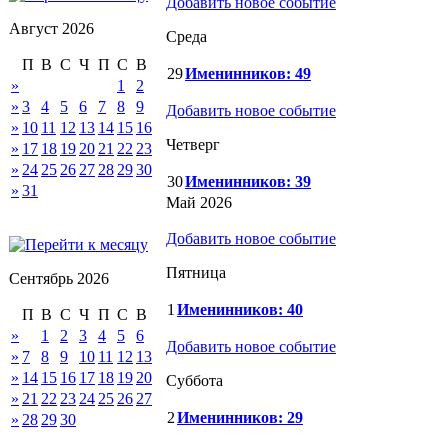
Добавить новое событие
Август 2026
Среда
П
В
С
Ч
П
С
В
29
Именинников: 49
»
1
2
»
3
4
5
6
7
8
9
Добавить новое событие
»
10
11
12
13
14
15
16
Четверг
»
17
18
19
20
21
22
23
»
24
25
26
27
28
29
30
30
Именинников: 39
»
31
Май 2026
Добавить новое событие
Пятница
Сентябрь 2026
1
Именинников: 40
П
В
С
Ч
П
С
В
»
1
2
3
4
5
6
Добавить новое событие
»
7
8
9
10
11
12
13
»
14
15
16
17
18
19
20
Суббота
»
21
22
23
24
25
26
27
2
Именинников: 29
»
28
29
30