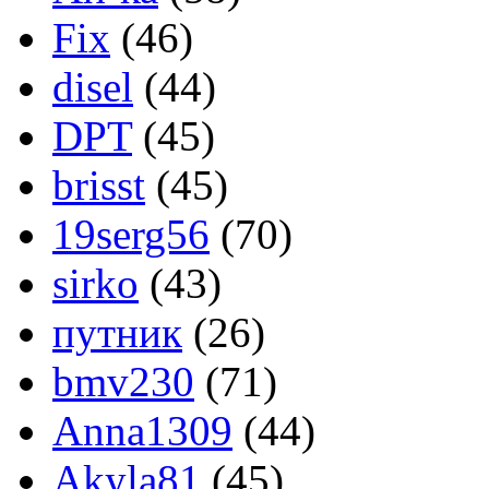
Fix
(46)
disel
(44)
DPT
(45)
brisst
(45)
19serg56
(70)
sirko
(43)
путник
(26)
bmv230
(71)
Anna1309
(44)
Akyla81
(45)