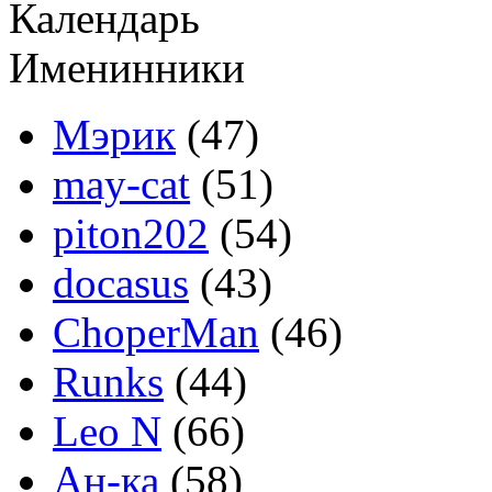
Календарь
Именинники
Мэрик
(47)
may-cat
(51)
piton202
(54)
docasus
(43)
ChoperMan
(46)
Runks
(44)
Leo N
(66)
Ан-ка
(58)