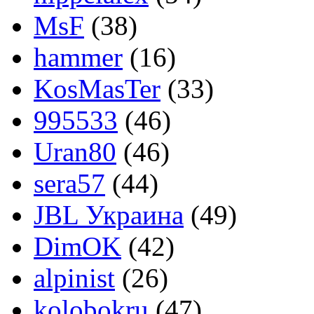
MsF
(38)
hammer
(16)
KosMasTer
(33)
995533
(46)
Uran80
(46)
sera57
(44)
JBL Украина
(49)
DimOK
(42)
alpinist
(26)
kolobokru
(47)