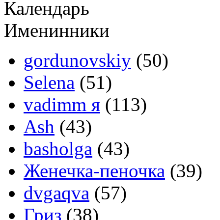
Календарь
Именинники
gordunovskiy
(50)
Selena
(51)
vadimm я
(113)
Ash
(43)
basholga
(43)
Женечка-пеночка
(39)
dvgaqva
(57)
Гриз
(38)