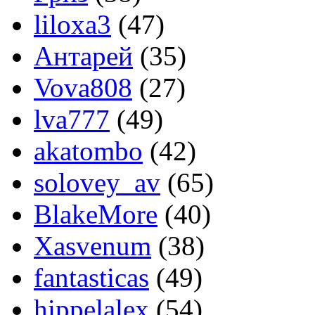
liloxa3
(47)
Антарей
(35)
Vova808
(27)
lva777
(49)
akatombo
(42)
solovey_av
(65)
BlakeMore
(40)
Xasvenum
(38)
fantasticas
(49)
hippelalex
(54)