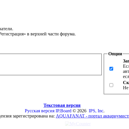
ватели.
Регистрация» в верхней части форума.
Опции
За
Ес
ав
ес
Ск
Не
Текстовая версия
Русская версия
IP.Board
© 2026
IPS, Inc
.
ензия зарегистрирована на:
AQUAFANAT - портал аквариумист