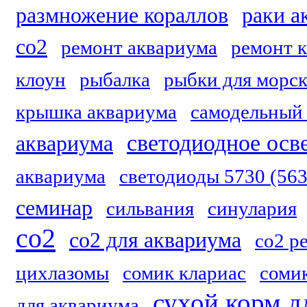
размножение кораллов
раки а
co2
ремонт аквариума
ремонт 
клоун
рыбалка
рыбки для морск
крышка аквариума
самодельный 
светодиодное осв
аквариума
аквариума
светодиоды 5730 (56
семинар
сильвания
синулария
со2
со2 для аквариума
со2 р
цихлазомы
сомик клариас
соми
сухой корм д
для аквариума