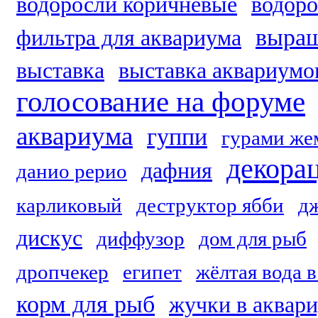
водоросли коричневые
водоро
выращ
фильтра для аквариума
выставка
выставка аквариумо
голосование на форуме
аквариума
гуппи
гурами ж
декора
дафния
данио рерио
карликовый
деструктор ябби
д
дискус
диффузор
дом для рыб
дропчекер
египет
жёлтая вода 
корм для рыб
жучки в аквар