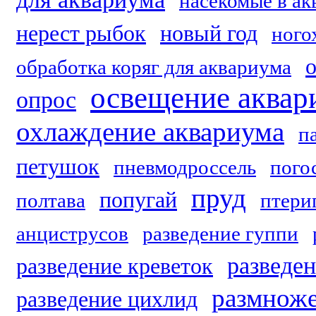
насекомые в ак
нерест рыбок
новый год
ного
обработка коряг для аквариума
освещение аквар
опрос
охлаждение аквариума
п
петушок
пневмодроссель
пого
пруд
попугай
полтава
птери
анциструсов
разведение гуппи
разведе
разведение креветок
размноже
разведение цихлид