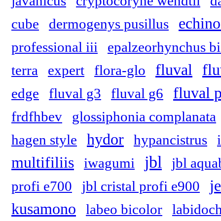
javanicus
cryptocoryne wendtii
d
echino
cube
dermogenys pusillus
professional iii
epalzeorhynchus bi
fluval
fl
terra
expert
flora-glo
fluval 
edge
fluval g3
fluval g6
frdfhbev
glossiphonia complanata
hydor
hagen style
hypancistrus
jbl
multifiliis
iwagumi
jbl aqua
j
profi e700
jbl cristal profi e900
kusamono
labeo bicolor
labidoc