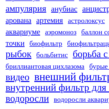
ампулярия
анцист
анубиас
арована
артемия
астролоксус
аквариуме
аэромоноз
баллон с
точки
биофильтр
биофильтрац
рыбок
борьба 
больбитис
бриллиантовая цихлазома
бурые
внешний фильтр
видео
внутренний фильтр для
водоросли
водоросли аквар