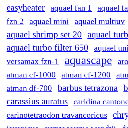
easyheater
aquael fan 1
aquael f
fzn 2
aquael mini
aquael multiuv
aquael shrimp set 20
aquael turb
aquael turbo filter 650
aquael uni
aquascape
versamax fzn-1
ar
atman cf-1000
atman cf-1200
atm
barbus tetrazona
b
atman df-700
carassius auratus
caridina cantone
chr
carinotetraodon travancoricus