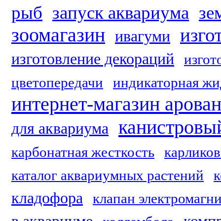
рыб
запуск аквариума
зе
зоомагазин
изго
ивагуми
изготовление декораций
изгот
цветопередачи
индикаторная жи
интернет-магазин арова
канистровы
для аквариума
карбонатная жесткость
карликов
каталог аквариумных растений
к
кладофора
клапан электромагн