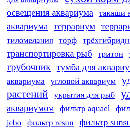
освещения аквариума
такаши 
аквариума
террариум
террар
тиломелания
торф
трёхгибридн
транспортировка рыб
тритон
трубочник
тумба для аквари
у
аквариума
угловой аквариум
у
растений
укрытия для рыб
аквариумом
фильтр aquael
фил
фильтр suns
jebo
фильтр resun