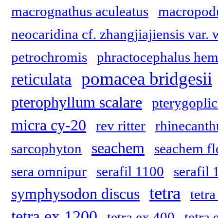
macrognathus aculeatus
macropodu
neocaridina cf. zhangjiajiensis var. 
petrochromis
phractocephalus hemi
pomacea bridgesii
reticulata
pterophyllum scalare
pterygoplic
micra cy-20
rev ritter
rhinecanth
seachem
sarcophyton
seachem fl
sera omnipur
serafil 1100
serafil
tetra
symphysodon discus
tetr
tetra ex 1200
tetra ex 400
tetra