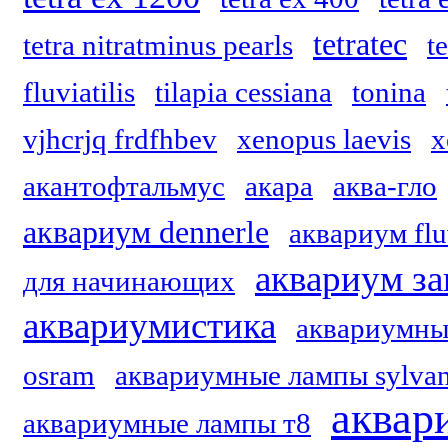
tetratec
tetra nitratminus pearls
t
fluviatilis
tilapia cessiana
tonina
vjhcrjq frdfhbev
xenopus laevis
x
акантофтальмус
акара
аква-гло
аквариум dennerle
аквариум flu
аквариум за
для начинающих
аквариумистика
аквариумны
osram
аквариумные лампы sylvan
аквар
аквариумные лампы т8