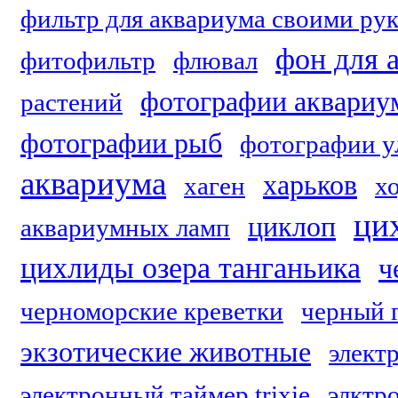
фильтр для аквариума своими ру
фон для 
фитофильтр
флювал
фотографии аквариу
растений
фотографии рыб
фотографии у
аквариума
харьков
хаген
х
ци
циклоп
аквариумных ламп
цихлиды озера танганьика
ч
черноморские креветки
черный 
экзотические животные
элект
электронный таймер trixie
элктр