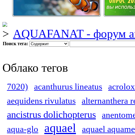
AQUAFANAT - форум а
Поиск тега:
Облако тегов
7020)
acanthurus lineatus
acrolox
aequidens rivulatus
alternanthera r
ancistrus dolichopterus
anentome
aquael
aqua-glo
aquael aquame