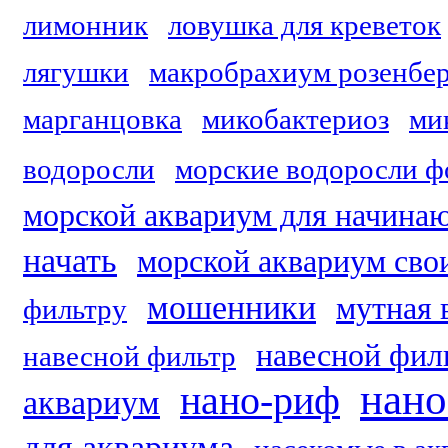
лимонник
ловушка для креветок
лягушки
макробрахиум розенбер
марганцовка
микобактериоз
ми
водоросли
морские водоросли ф
морской аквариум для начин
начать
морской аквариум сво
мошенники
мутная 
фильтру
навесной фил
навесной фильтр
нано
нано-риф
аквариум
для аквариума