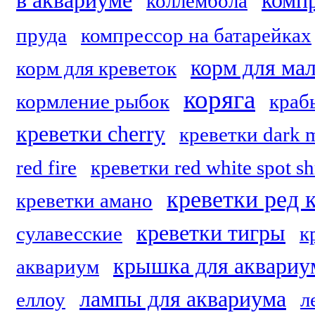
в аквариуме
компр
коллембола
пруда
компрессор на батарейках
корм для ма
корм для креветок
коряга
кормление рыбок
краб
креветки cherry
креветки dark 
red fire
креветки red white spot s
креветки ред 
креветки амано
креветки тигры
сулавесские
к
крышка для аквариу
аквариум
лампы для аквариума
еллоу
л