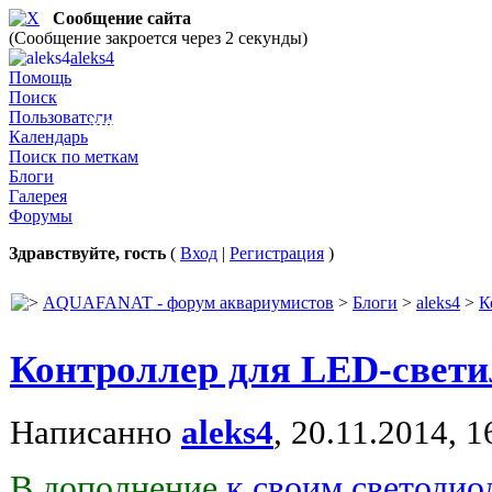
Сообщение сайта
(Сообщение закроется через 2 секунды)
aleks4
aleks4
Помощь
Поиск
Пользователи
Мой
Календарь
Поиск по меткам
Блоги
Галерея
Форумы
Здравствуйте, гость
(
Вход
|
Регистрация
)
AQUAFANAT - форум аквариумистов
>
Блоги
>
aleks4
>
К
Контроллер для LED-свет
Написанно
aleks4
, 20.11.2014, 1
В дополнение
к своим светоди