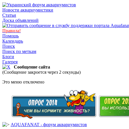
Новости аквариумистики
Статьи
Доска объявлений
Правила!
Помощь
Календарь
Поиск
Поиск по меткам
Блоги
Галерея
Сообщение сайта
(Сообщение закроется через 2 секунды)
Это меню отключено
AQUAFANAT - форум аквариумистов