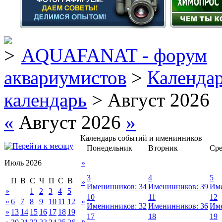
AQUAFANAT - форум
аквариумистов
>
Календа
календарь
> Август 2026
«
Август 2026
»
Календарь событий и именинников
Понедельник
Вторник
Сре
Июль 2026
»
3
4
5
П
В
С
Ч
П
С
В
»
Именинников: 34
Именинников: 39
Име
»
1
2
3
4
5
10
11
12
»
6
7
8
9
10
11
12
»
Именинников: 32
Именинников: 36
Име
»
13
14
15
16
17
18
19
17
18
19
»