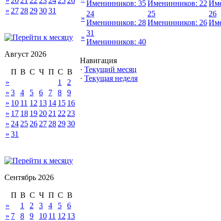
»
20
21
22
23
24
25
26
Именинников: 35
Именинников: 22
Име
»
27
28
29
30
31
24
25
26
»
Именинников: 28
Именинников: 26
Име
31
»
Именинников: 40
Август 2026
Навигация
·
Текущий месяц
П
В
С
Ч
П
С
В
·
Текущая неделя
»
1
2
»
3
4
5
6
7
8
9
»
10
11
12
13
14
15
16
»
17
18
19
20
21
22
23
»
24
25
26
27
28
29
30
»
31
Сентябрь 2026
П
В
С
Ч
П
С
В
»
1
2
3
4
5
6
»
7
8
9
10
11
12
13