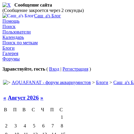
Сообщение сайта
(Сообщение закроется через 2 секунды)
Саш_а's Блог
Саш_а's Блог
Помощь
Поиск
Пользователи
Календарь
Поиск по меткам
Блоги
Галерея
Форумы
Здравствуйте, гость
(
Вход
|
Регистрация
)
AQUAFANAT - форум аквариумистов
>
Блоги
>
Саш_а's Б
«
Август 2026
»
В
П
В
С
Ч
П
С
1
2
3
4
5
6
7
8