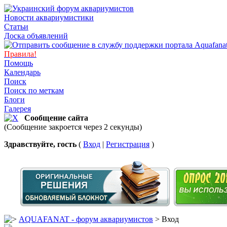
Новости аквариумистики
Статьи
Доска объявлений
Правила!
Помощь
Календарь
Поиск
Поиск по меткам
Блоги
Галерея
Сообщение сайта
(Сообщение закроется через 2 секунды)
Здравствуйте, гость
(
Вход
|
Регистрация
)
AQUAFANAT - форум аквариумистов
> Вход