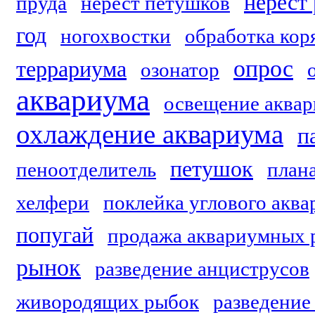
нерест
пруда
нерест петушков
год
ногохвостки
обработка кор
опрос
террариума
озонатор
аквариума
освещение аквар
охлаждение аквариума
п
петушок
пеноотделитель
план
хелфери
поклейка углового акв
попугай
продажа аквариумных 
рынок
разведение анциструсов
живородящих рыбок
разведение