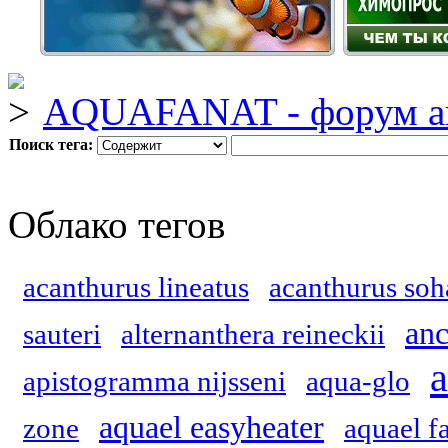
AQUAFANAT - форум а
Поиск тега:
Облако тегов
acanthurus lineatus
acanthurus soh
anc
sauteri
alternanthera reineckii
a
apistogramma nijsseni
aqua-glo
aquael easyheater
zone
aquael f