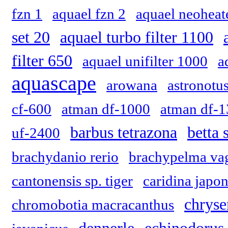
fzn 1
aquael fzn 2
aquael neoheat
set 20
aquael turbo filter 1100
filter 650
aquael unifilter 1000
a
aquascape
arowana
astronotus
cf-600
atman df-1000
atman df-
barbus tetrazona
betta 
uf-2400
brachydanio rerio
brachypelma va
cantonensis sp. tiger
caridina japon
chryse
chromobotia macracanthus