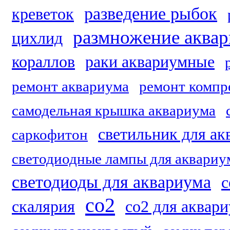
разведение рыбок
креветок
размножение аква
цихлид
кораллов
раки аквариумные
ремонт аквариума
ремонт компр
самодельная крышка аквариума
светильник для ак
саркофитон
светодиодные лампы для аквариу
светодиоды для аквариума
с
со2
скалярия
со2 для аквар