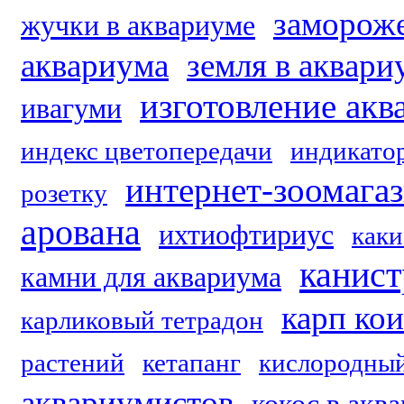
заморож
жучки в аквариуме
аквариума
земля в аквари
изготовление акв
ивагуми
индекс цветопередачи
индикато
интернет-зоомага
розетку
арована
ихтиофтириус
каки
канис
камни для аквариума
карп кои
карликовый тетрадон
растений
кетапанг
кислородный
аквариумистов