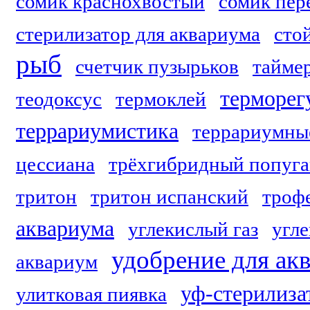
сомик краснохвостый
сомик пе
стерилизатор для аквариума
сто
рыб
счетчик пузырьков
тайме
терморег
теодоксус
термоклей
террариумистика
террариумны
цессиана
трёхгибридный попуг
тритон
тритон испанский
троф
аквариума
углекислый газ
угле
удобрение для ак
аквариум
уф-стерилиза
улитковая пиявка