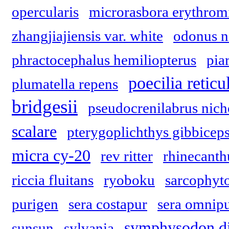
opercularis
microrasbora erythrom
zhangjiajiensis var. white
odonus n
phractocephalus hemiliopterus
pia
poecilia reticu
plumatella repens
bridgesii
pseudocrenilabrus nich
scalare
pterygoplichthys gibbicep
micra cy-20
rev ritter
rhinecanth
riccia fluitans
ryoboku
sarcophyt
purigen
sera costapur
sera omnip
symphysodon d
sunsun
sylvania