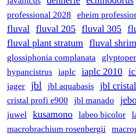
dennerle
echinodorus
javanicus
professional 2028
eheim profession
fluval
fluval 205
fluval 305
fl
fluval plant stratum
fluval shri
glossiphonia complanata
glyptoper
iaplc 2010
ic
hypancistrus
iaplc
jbl
jbl crist
jager
jbl aquabasis
jeb
cristal profi e900
jbl manado
kusamono
juwel
labeo bicolor
l
macrobrachium rosenbergii
macrog