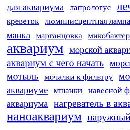
ле
для аквариума
лапрологус
креветок
люминисцентная ламп
манка
марганцовка
микобактер
аквариум
морской аквар
аквариум с чего начать
морс
мотыль
мо
мочалки к фильтру
аквариуме
мшанки
навесной ф
нагреватель в ак
аквариума
наноаквариум
наружный