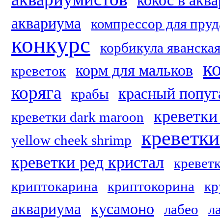
кокос в акв
аквариума
компрессор для пруд
конкурс
корбикула яванска
к
корм для мальков
креветок
коряга
красный попуг
крабы
креветки 
креветки dark maroon
креветк
yellow cheek shrimp
креветки ред кристал
кревет
криптокарина
криптокорина
кр
аквариума
кусамоно
лабео
л