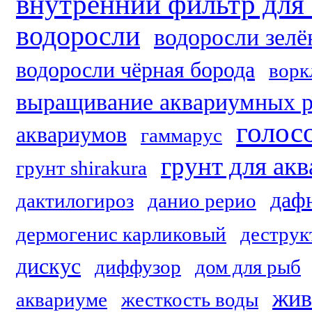
внутренний фильтр для
водоросли
водоросли зел
водоросли чёрная борода
ворк
выращивание аквариумных р
голос
аквариумов
гаммарус
грунт для ак
грунт shirakura
даф
дактилогироз
данио рерио
дермогенис карликовый
деструк
дискус
диффузор
дом для рыб
жив
аквариуме
жесткость воды