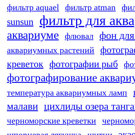
фильтр aquael
фильтр atman
фил
фильтр для акв
sunsun
аквариуме
фон для
флювал
фотогра
аквариумных растений
креветок
фотографии рыб
фо
фотографирование аквари
температура аквариумных ламп
малави
цихлиды озера танг
черноморские креветки
черномо
экз
шпорцевая лягушка
щитни