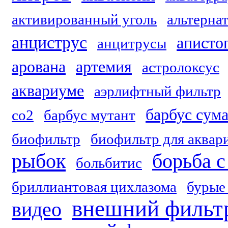
активированный уголь
альтерна
анциструс
аписто
анцитрусы
арована
артемия
астролоксус
аквариуме
аэрлифтный фильтр
барбус сум
со2
барбус мутант
биофильтр
биофильтр для аквар
рыбок
борьба 
больбитис
бриллиантовая цихлазома
бурые
внешний фильтр
видео