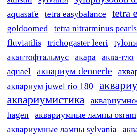
tetra
aquasafe
tetra easybalance
goldoomed
tetra nitratminus pearls
fluviatilis
trichogaster leeri
tylom
акантофтальмус
акара
аква-гло
аквариум dennerle
aquael
аквар
аквариу
аквариум juwel rio 180
аквариумистика
аквариумно
hagen
аквариумные лампы osram
аквариумные лампы sylvania
акв