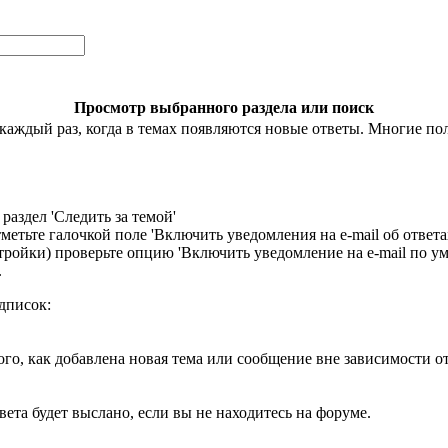
Просмотр выбранного раздела или поиск
аждый раз, когда в темах появляются новые ответы. Многие поль
раздел 'Следить за темой'
етьте галочкой поле 'Включить уведомления на е-mail об ответах
стройки) проверьте опцию 'Включить уведомление на е-mail по 
.
дписок:
ого, как добавлена новая тема или сообщение вне зависимости о
ета будет выслано, если вы не находитесь на форуме.