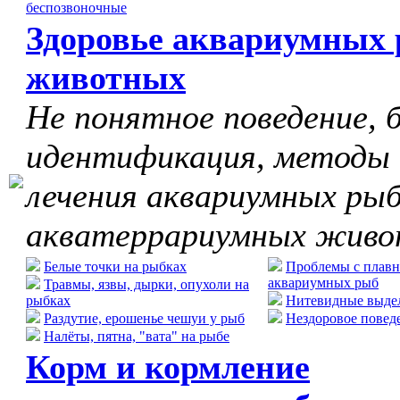
беспозвоночные
Здоровье аквариумных 
животных
Не понятное поведение, б
идентификация, методы
лечения аквариумных рыб
акватеррариумных жив
Белые точки на рыбках
Проблемы с плавн
аквариумных рыб
Травмы, язвы, дырки, опухоли на
рыбках
Нитевидные выдел
Раздутие, ерошенье чешуи у рыб
Нездоровое повед
Налёты, пятна, "вата" на рыбе
Корм и кормление