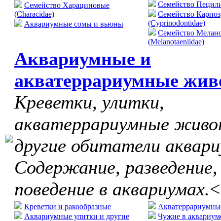
Cемейство Пецилие
Семейство Харациновые
(Characidae)
Семейство Карпо
(Cyprinodontidae)
Аквариумные сомы и вьюны
Семейство Мелан
(Melanotaeniidae)
Аквариумные и
акватеррариумные жив
Креветки, улитки,
акватеррариумные живо
другие обитатели аквари
Содержание, разведение,
поведение в аквариумах.
<
Креветки и ракообразные
Акватеррариумны
Аквариумные улитки и другие
Чужие в аквариум