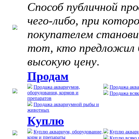
Способ публичной пр
чего-либо, при котор
покупателем станов
тот, кто предложил 
высокую цену
.
Продам
Продажа аквариумов,
Продажа акв
оборудования, кормов и
Продажа всяк
препаратов
Продажа аквариумной рыбы и
животных
Куплю
Куплю аквариум, оборудование,
Куплю аквар
корм и препараты
Куплю всяко 