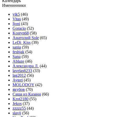
Календарь
Именинники
vik5
(46)
Vitas
(49)
Ijoni
(43)
Goracio
(52)
Kostyn68
(58)
Анатолий Sole
(65)
LeDi_Kiss
(39)
sania
(59)
feshjak
(54)
Sana
(59)
Ablaze
(46)
Александра Л.
(44)
lavelas6233
(33)
lag2012
(56)
Ayteri
(45)
MOLODOY
(42)
якубов
(70)
Саша из Казани
(66)
Krot2180
(55)
Jekos
(37)
zzzzz55
(44)
slavij
(56)