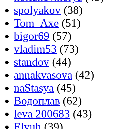
spolyakov
(38)
Tom_Axe
(51)
bigor69
(57)
vladim53
(73)
standov
(44)
annakvasova
(42)
naStasya
(45)
Водоплав
(62)
leva 200683
(43)
Elyuh
(39)