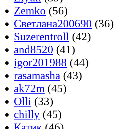
Zemko
(56)
Светлана200690
(36)
Suzerentroll
(42)
and8520
(41)
igor201988
(44)
rasamasha
(43)
ak72m
(45)
Оlli
(33)
chilly
(45)
Катик
(46)