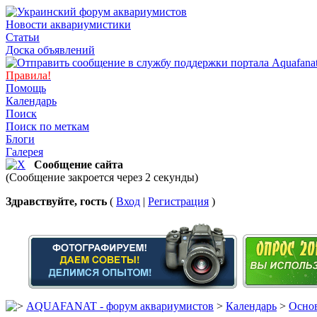
Новости аквариумистики
Статьи
Доска объявлений
Правила!
Помощь
Календарь
Поиск
Поиск по меткам
Блоги
Галерея
Сообщение сайта
(Сообщение закроется через 2 секунды)
Здравствуйте, гость
(
Вход
|
Регистрация
)
AQUAFANAT - форум аквариумистов
>
Календарь
>
Основ