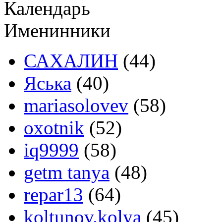
Календарь
Именинники
САХАЛИН
(44)
Яська
(40)
mariasolovev
(58)
oxotnik
(52)
iq9999
(58)
getm tanya
(48)
repar13
(64)
koltunov.kolya
(45)