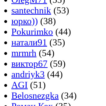
santechnik
(53)
юрко))
(38)
Pokurimko
(44)
натали91
(35)
mrmrh
(54)
виктор67
(59)
andriyk3
(44)
AGI
(51)
Belosnezgka
(34)