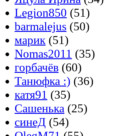
Legion850
(51)
barmalejus
(50)
марик
(51)
Nomas2011
(35)
горбачёв
(60)
Танюфка :)
(36)
катя91
(35)
Сашенька
(25)
синеД
(54)
OlegM71
(55)