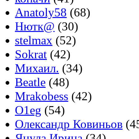
Anatoly58
(68)
Нютк@
(30)
stelmax
(52)
Sokrat
(42)
Михаил.
(34)
Beatle
(48)
Mrakobess
(42)
O1eg
(54)
Олександр Ковиньов
(4
Яцула Ирина
(34)