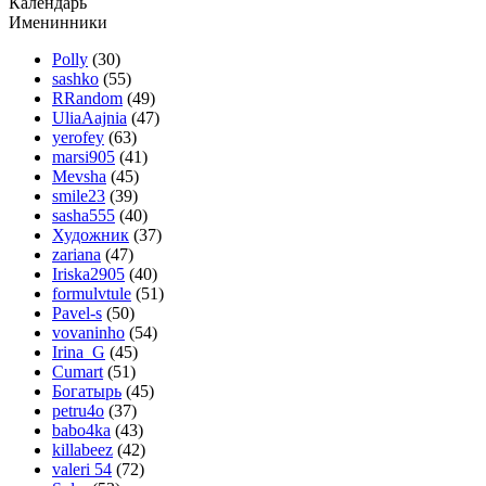
Календарь
Именинники
Polly
(30)
sashko
(55)
RRandom
(49)
UliaAajnia
(47)
yerofey
(63)
marsi905
(41)
Mevsha
(45)
smile23
(39)
sasha555
(40)
Художник
(37)
zariana
(47)
Iriska2905
(40)
formulvtule
(51)
Pavel-s
(50)
vovaninho
(54)
Irina_G
(45)
Cumart
(51)
Богатырь
(45)
petru4o
(37)
babo4ka
(43)
killabeez
(42)
valeri 54
(72)