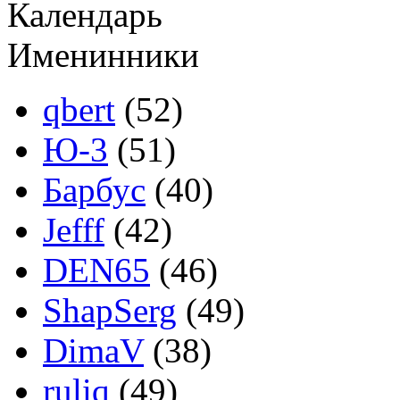
Календарь
Именинники
qbert
(52)
Ю-3
(51)
Барбус
(40)
Jefff
(42)
DEN65
(46)
ShapSerg
(49)
DimaV
(38)
ruliq
(49)