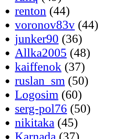
renton
(44)
voronov83v
(44)
junker90
(36)
Allka2005
(48)
kaiffenok
(37)
ruslan_sm
(50)
Logosim
(60)
serg-pol76
(50)
nikitaka
(45)
Karnada
(37)