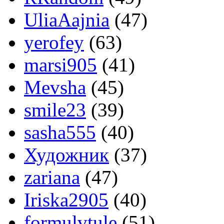
UliaAajnia
(47)
yerofey
(63)
marsi905
(41)
Mevsha
(45)
smile23
(39)
sasha555
(40)
Художник
(37)
zariana
(47)
Iriska2905
(40)
formulvtule
(51)