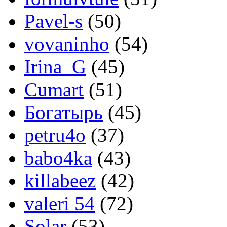
Pavel-s
(50)
vovaninho
(54)
Irina_G
(45)
Cumart
(51)
Богатырь
(45)
petru4o
(37)
babo4ka
(43)
killabeez
(42)
valeri 54
(72)
Solar
(53)