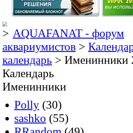
AQUAFANAT - форум
аквариумистов
>
Календа
календарь
> Именинники 
Календарь
Именинники
Polly
(30)
sashko
(55)
RRandom
(49)