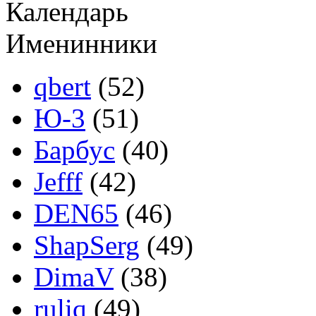
Календарь
Именинники
qbert
(52)
Ю-3
(51)
Барбус
(40)
Jefff
(42)
DEN65
(46)
ShapSerg
(49)
DimaV
(38)
ruliq
(49)