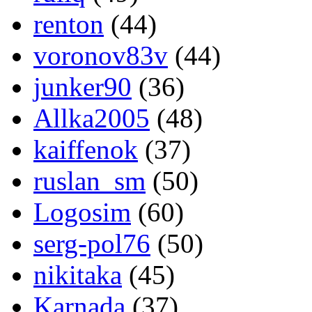
renton
(44)
voronov83v
(44)
junker90
(36)
Allka2005
(48)
kaiffenok
(37)
ruslan_sm
(50)
Logosim
(60)
serg-pol76
(50)
nikitaka
(45)
Karnada
(37)