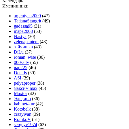
Календарь
Именинники
argentyna2009
(47)
TatianaStangrit
(49)
gadassa95
(31)
mapa2008
(53)
Nastya
(30)
zelenapantera
(48)
зайчишка
(43)
DiLu
(37)
roman_wise
(36)
000sattv
(55)
вар225
(46)
Den_is
(39)
ASI
(39)
pelyaproper
(38)
максим max
(45)
Maxtor
(42)
Эльдиро
(36)
kabinet-kur
(42)
Kotobelk
(38)
crazyivan
(39)
RomkoV
(51)
sergeyv1974
(62)