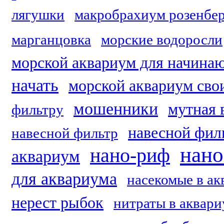
лягушки
макробрахиум розенбер
марганцовка
морские водоросли
морской аквариум для начин
начать
морской аквариум сво
мошенники
мутная 
фильтру
навесной фил
навесной фильтр
нано
нано-риф
аквариум
для аквариума
насекомые в ак
нерест рыбок
нитраты в аквар