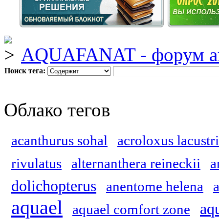
AQUAFANAT - форум а
Поиск тега:
Облако тегов
acanthurus sohal
acroloxus lacustri
rivulatus
alternanthera reineckii
a
dolichopterus
anentome helena
aquael
aq
aquael comfort zone