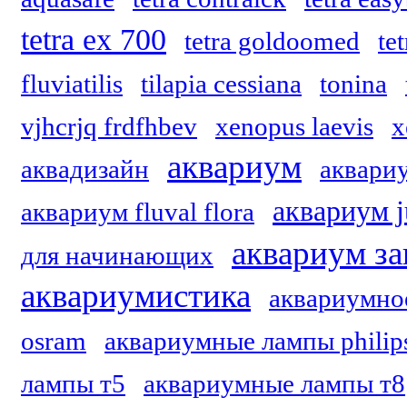
tetra ex 700
tetra goldoomed
te
fluviatilis
tilapia cessiana
tonina
vjhcrjq frdfhbev
xenopus laevis
x
аквариум
аквадизайн
аквариу
аквариум j
аквариум fluval flora
аквариум за
для начинающих
аквариумистика
аквариумно
osram
аквариумные лампы philip
лампы т5
аквариумные лампы т8