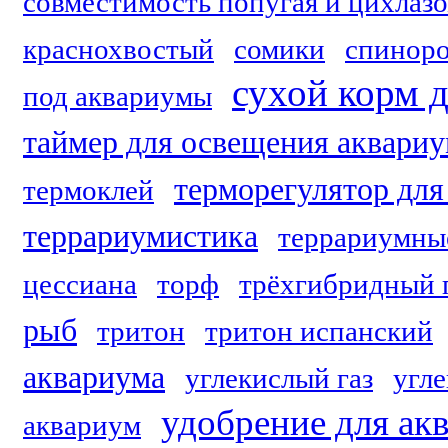
совместимость попугая и цихлаз
краснохвостый
сомики
спинор
сухой корм 
под аквариумы
таймер для освещения аквари
терморегулятор для
термоклей
террариумистика
террариумны
цессиана
торф
трёхгибридный 
рыб
тритон
тритон испанский
аквариума
углекислый газ
угле
удобрение для ак
аквариум