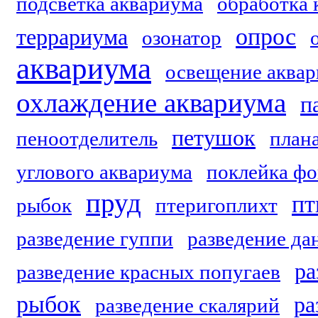
подсветка аквариума
обработка 
опрос
террариума
озонатор
аквариума
освещение аквар
охлаждение аквариума
п
петушок
пеноотделитель
план
углового аквариума
поклейка фо
пруд
пт
рыбок
птеригоплихт
разведение гуппи
разведение да
ра
разведение красных попугаев
рыбок
ра
разведение скалярий