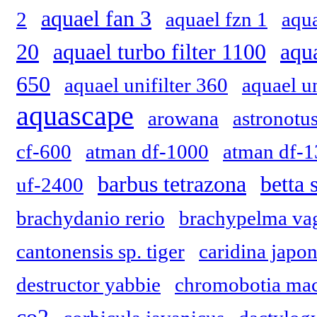
aquael fan 3
2
aquael fzn 1
aqua
20
aquael turbo filter 1100
aqua
650
aquael unifilter 360
aquael u
aquascape
arowana
astronotus
cf-600
atman df-1000
atman df-
barbus tetrazona
betta 
uf-2400
brachydanio rerio
brachypelma va
cantonensis sp. tiger
caridina japon
destructor yabbie
chromobotia mac