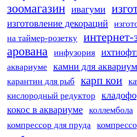
зоомагазин
изго
ивагуми
изготовление декораций
изгот
интернет-
на таймер-розетку
арована
ихтиофт
инфузория
камни для аквариум
аквариуме
карп кои
карантин для рыб
ка
кладофо
кислородный редуктор
кокос в аквариуме
коллембола
компрессор для пруда
компрессо