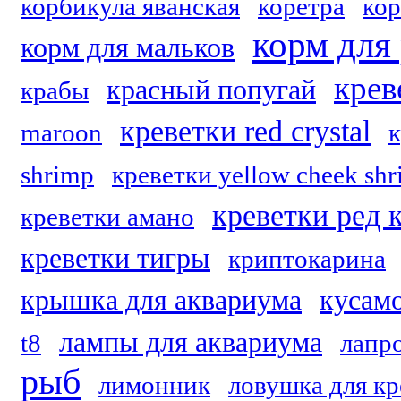
корбикула яванская
коретра
кор
корм для
корм для мальков
крев
красный попугай
крабы
креветки red crystal
maroon
к
shrimp
креветки yellow cheek sh
креветки ред 
креветки амано
креветки тигры
криптокарина
крышка для аквариума
кусам
лампы для аквариума
t8
лапр
рыб
лимонник
ловушка для кр