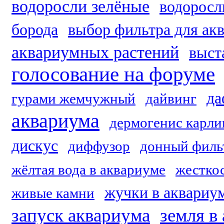
водоросли зелёные
водоросл
борода
выбор фильтра для ак
аквариумных растений
выст
голосование на форуме
да
гурами жемчужный
дайвинг
аквариума
дермогенис карл
дискус
диффузор
донный филь
жёлтая вода в аквариуме
жестко
жучки в аквариу
живые камни
запуск аквариума
земля в