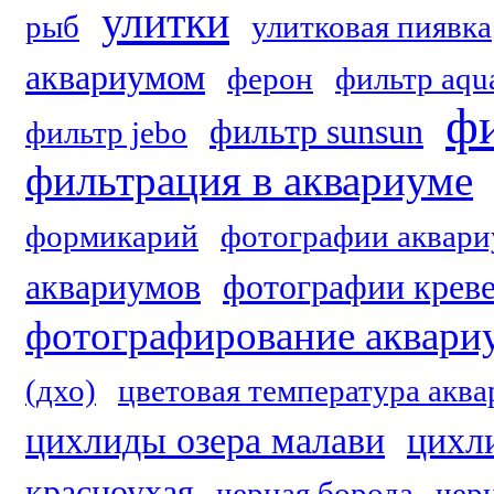
улитки
рыб
улитковая пиявка
аквариумом
ферон
фильтр aqu
фи
фильтр sunsun
фильтр jebo
фильтрация в аквариуме
формикарий
фотографии аквари
аквариумов
фотографии крев
фотографирование аквари
(дхо)
цветовая температура акв
цихлиды озера малави
цихл
красноухая
черная борода
чер