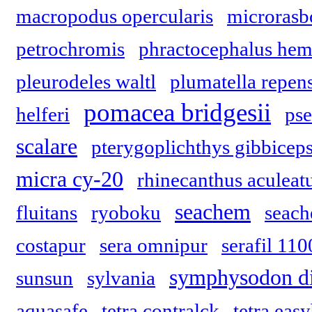
macropodus opercularis
microrasb
petrochromis
phractocephalus hemi
pleurodeles waltl
plumatella repen
pomacea bridgesii
helferi
pse
scalare
pterygoplichthys gibbicep
micra cy-20
rhinecanthus aculeat
seachem
fluitans
ryoboku
seach
costapur
sera omnipur
serafil 110
symphysodon d
sunsun
sylvania
aquasafe
tetra contralck
tetra eas