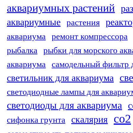
аквариумных растений
ра
аквариумные
реакто
растения
аквариума
ремонт компрессора
рыбалка
рыбки для морского ак
аквариума
самодельный фильтр 
св
светильник для аквариума
светодиодные лампы для аквариу
светодиоды для аквариума
с
со2
скалярия
сифонка грунта