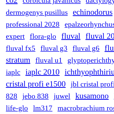
co2
corbicula javanicus
dactylog
echinodorus
dermogenys pusillus
professional 2028
epalzeorhynchus
fluval
fluval 2
expert
flora-glo
fl
fluval fx5
fluval g3
fluval g6
stratum
fluval u1
glyptoperichth
iaplc 2010
ichthyophthiriu
iaplc
cristal profi e1500
jbl cristal pro
kusamono
828
jebo 838
juwel
life-glo
lm317
macrobrachium ros