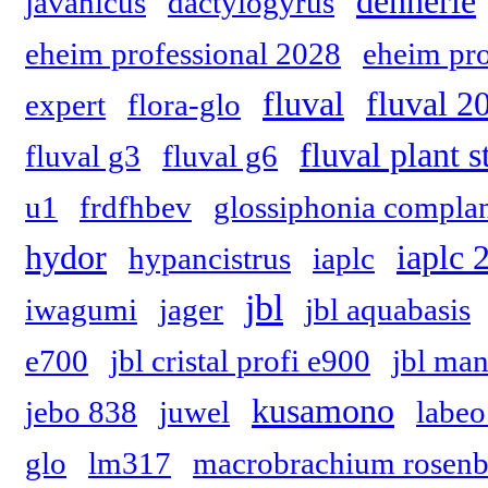
dennerle
javanicus
dactylogyrus
eheim professional 2028
eheim pro
fluval
fluval 2
expert
flora-glo
fluval plant 
fluval g3
fluval g6
u1
frdfhbev
glossiphonia compla
hydor
iaplc 
hypancistrus
iaplc
jbl
iwagumi
jager
jbl aquabasis
e700
jbl cristal profi e900
jbl ma
kusamono
jebo 838
juwel
labeo
glo
lm317
macrobrachium rosenb