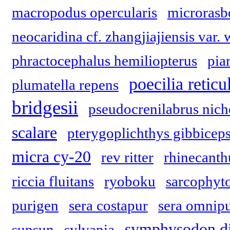
macropodus opercularis
microrasb
neocaridina cf. zhangjiajiensis var. 
phractocephalus hemiliopterus
pia
poecilia reticu
plumatella repens
bridgesii
pseudocrenilabrus nich
scalare
pterygoplichthys gibbicep
micra cy-20
rev ritter
rhinecanth
riccia fluitans
ryoboku
sarcophyt
purigen
sera costapur
sera omnip
symphysodon d
sunsun
sylvania