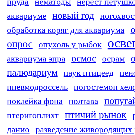
пруда
нематоды
нерест петушк
новый год
аквариуме
ногохвос
обработка коряг для аквариума
осве
опрос
опухоль у рыбок
осмос
аквариума эпра
осрам
палюдариум
паук птицеед
пен
пневмодроссель
погостемон хел
попуга
поклейка фона
полтава
птичий рынок
птеригоплихт
данио
разведение живородящих