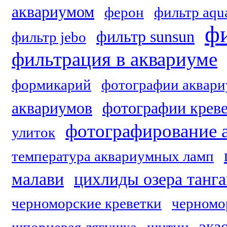
аквариумом
ферон
фильтр aqu
фи
фильтр sunsun
фильтр jebo
фильтрация в аквариуме
формикарий
фотографии аквари
аквариумов
фотографии крев
фотографирование 
улиток
температура аквариумных ламп
малави
цихлиды озера танг
черноморские креветки
черномо
экз