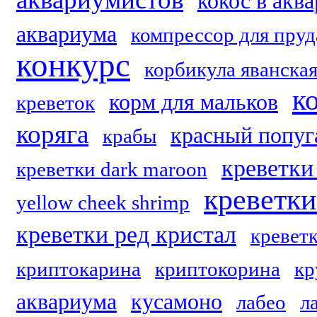
кокос в акв
аквариума
компрессор для пруд
конкурс
корбикула яванска
к
корм для мальков
креветок
коряга
красный попуг
крабы
креветки 
креветки dark maroon
креветк
yellow cheek shrimp
креветки ред кристал
кревет
криптокарина
криптокорина
кр
аквариума
кусамоно
лабео
л