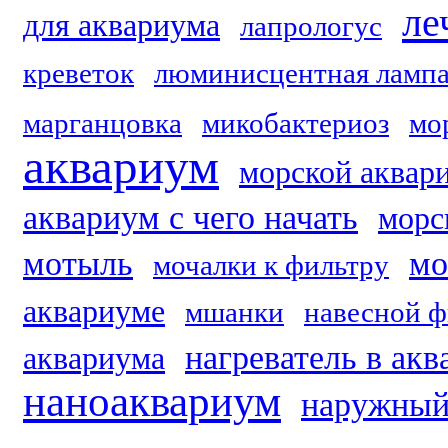
ле
для аквариума
лапрологус
креветок
люминисцентная ламп
марганцовка
микобактериоз
мо
аквариум
морской аквар
аквариум с чего начать
морс
мотыль
мо
мочалки к фильтру
аквариуме
мшанки
навесной ф
нагреватель в ак
аквариума
наноаквариум
наружный