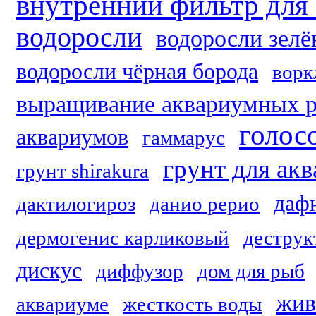
внутренний фильтр для
водоросли
водоросли зел
водоросли чёрная борода
ворк
выращивание аквариумных р
голос
аквариумов
гаммарус
грунт для ак
грунт shirakura
даф
дактилогироз
данио рерио
дермогенис карликовый
деструк
дискус
диффузор
дом для рыб
жив
аквариуме
жесткость воды