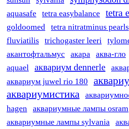
tetra
aquasafe
tetra easybalance
goldoomed
tetra nitratminus pearls
fluviatilis
trichogaster leeri
tylom
акантофтальмус
акара
аква-гло
аквариум dennerle
aquael
аквар
аквариу
аквариум juwel rio 180
аквариумистика
аквариумно
hagen
аквариумные лампы osram
аквариумные лампы sylvania
акв