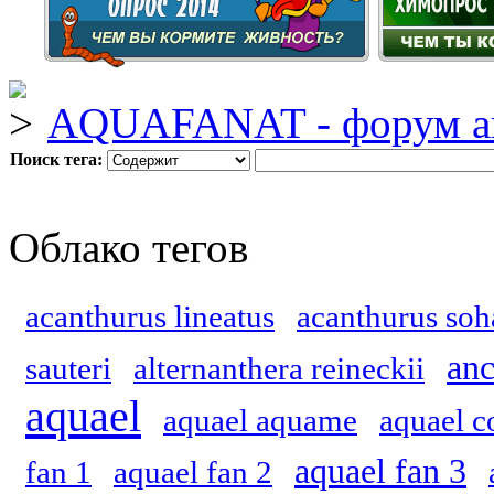
AQUAFANAT - форум а
Поиск тега:
Облако тегов
acanthurus lineatus
acanthurus soh
anc
sauteri
alternanthera reineckii
aquael
aquael aquame
aquael c
aquael fan 3
fan 1
aquael fan 2