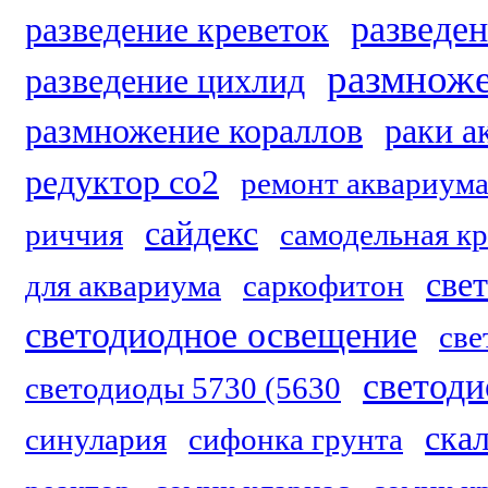
разведе
разведение креветок
размноже
разведение цихлид
размножение кораллов
раки а
редуктор co2
ремонт аквариум
сайдекс
риччия
самодельная к
све
для аквариума
саркофитон
светодиодное освещение
све
светоди
светодиоды 5730 (5630
ска
синулария
сифонка грунта