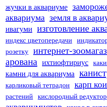
заморож
жучки в аквариуме
аквариума
земля в аквари
изготовление акв
ивагуми
индекс цветопередачи
индикато
интернет-зоомага
розетку
арована
ихтиофтириус
каки
канис
камни для аквариума
карп кои
карликовый тетрадон
растений
кислородный редуктор
аквариумистов