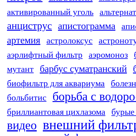
активированный уголь
альтерна
анциструс
апистограмма
апи
артемия
астролоксус
астронот
аэрлифтный фильтр
аэромоноз
барбус суматранский
мутант
биофильтр для аквариума
болезн
борьба с водор
больбитис
бриллиантовая цихлазома
бурые
внешний фильтр
видео