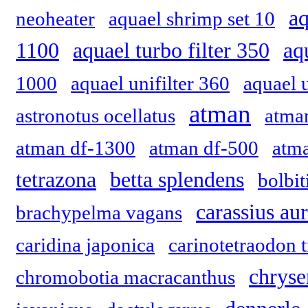
aq
neoheater
aquael shrimp set 10
1100
aquael turbo filter 350
aq
1000
aquael unifilter 360
aquael 
atman
astronotus ocellatus
atma
atman df-1300
atman df-500
atm
tetrazona
betta splendens
bolbit
carassius au
brachypelma vagans
caridina japonica
carinotetraodon 
chryse
chromobotia macracanthus