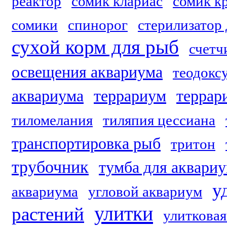
реактор
сомик клариас
сомик к
сомики
спинорог
стерилизатор
сухой корм для рыб
счетч
освещения аквариума
теодокс
аквариума
террариум
террар
тиломелания
тиляпия цессиана
транспортировка рыб
тритон
трубочник
тумба для аквари
у
аквариума
угловой аквариум
улитки
растений
улитковая