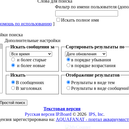
Слова для поиска
Фильтр по имени пользователя (доп
Искать полное имя
помощь по использованию
]
йки поиска
Дополнительные настройки
Искать сообщения за
Сортировать результаты по
и более старые
в порядке убывания
и более новые
в порядке возрастания
Искать
Отображение результатов
В сообщениях
Результаты в виде тем
В заголовках
Результаты в виде сообщени
Текстовая версия
Русская версия
IP.Board
© 2026
IPS, Inc
.
ензия зарегистрирована на:
AQUAFANAT - портал аквариумист