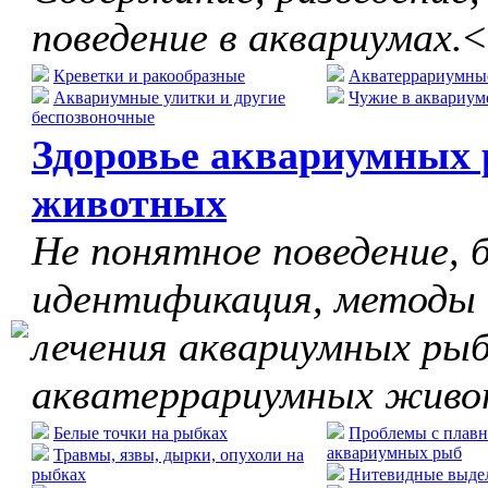
поведение в аквариумах.
<
Креветки и ракообразные
Акватеррариумны
Аквариумные улитки и другие
Чужие в аквариум
беспозвоночные
Здоровье аквариумных 
животных
Не понятное поведение, б
идентификация, методы
лечения аквариумных рыб
акватеррариумных жив
Белые точки на рыбках
Проблемы с плавн
аквариумных рыб
Травмы, язвы, дырки, опухоли на
рыбках
Нитевидные выдел