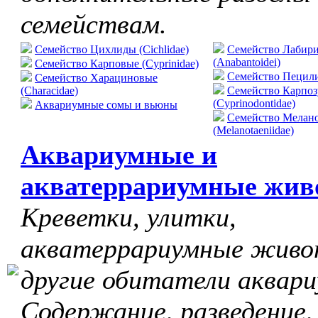
семействам.
Семейство Цихлиды (Cichlidae)
Семейство Лабир
(Anabantoidei)
Семейство Карповые (Cyprinidae)
Cемейство Пецилие
Семейство Харациновые
(Characidae)
Семейство Карпо
(Cyprinodontidae)
Аквариумные сомы и вьюны
Семейство Мелан
(Melanotaeniidae)
Аквариумные и
акватеррариумные жив
Креветки, улитки,
акватеррариумные живо
другие обитатели аквари
Содержание, разведение,