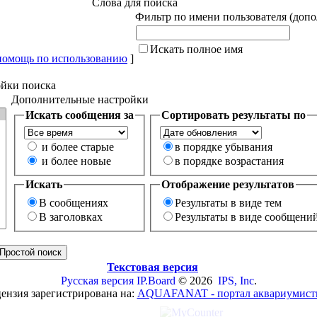
Слова для поиска
Фильтр по имени пользователя (доп
Искать полное имя
помощь по использованию
]
йки поиска
Дополнительные настройки
Искать сообщения за
Сортировать результаты по
и более старые
в порядке убывания
и более новые
в порядке возрастания
Искать
Отображение результатов
В сообщениях
Результаты в виде тем
В заголовках
Результаты в виде сообщени
Текстовая версия
Русская версия
IP.Board
© 2026
IPS, Inc
.
ензия зарегистрирована на:
AQUAFANAT - портал аквариумист