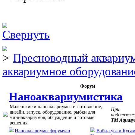
Пресноводный аквариум
аквариумное оборудовани
Форум
Наноаквариумистика
Маленькие и наноаквариумы: изготовление,
При
дизайн, запуск, оборудование, рыбки для
поддержке
миниаквариумов, обсуждение и готовые
ТМ Aquasy
решения.
Наноаквариумы форумчан
Ваби-куса и Кусам