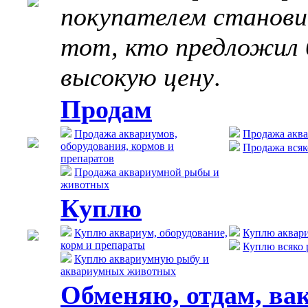
покупателем станов
тот, кто предложил 
высокую цену
.
Продам
Продажа аквариумов,
Продажа акв
оборудования, кормов и
Продажа всяк
препаратов
Продажа аквариумной рыбы и
животных
Куплю
Куплю аквариум, оборудование,
Куплю аквар
корм и препараты
Куплю всяко 
Куплю аквариумную рыбу и
аквариумных животных
Обменяю, отдам, ва