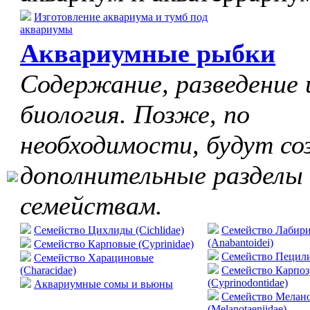
Изготовление аквариума и тумб под
аквариумы
Аквариумные рыбки
Содержание, разведение 
биология. Позже, по
необходимости, будут со
дополнительные разделы
семействам.
Семейство Цихлиды (Cichlidae)
Семейство Лабир
(Anabantoidei)
Семейство Карповые (Cyprinidae)
Cемейство Пецилие
Семейство Харациновые
(Characidae)
Семейство Карпо
(Cyprinodontidae)
Аквариумные сомы и вьюны
Семейство Мелан
(Melanotaeniidae)