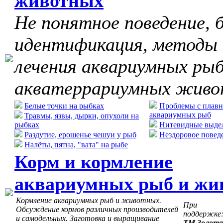
животных
Не понятное поведение, б
идентификация, методы
лечения аквариумных рыб
акватеррариумных жив
Белые точки на рыбках
Проблемы с плавн
аквариумных рыб
Травмы, язвы, дырки, опухоли на
рыбках
Нитевидные выдел
Раздутие, ерошенье чешуи у рыб
Нездоровое повед
Налёты, пятна, "вата" на рыбе
Корм и кормление
аквариумных рыб и жи
Кормление аквариумных рыб и животных.
При
Обсуждение кормов различных производителей
поддержке
и самодельных. Заготовка и выращивание
ТМ Золота