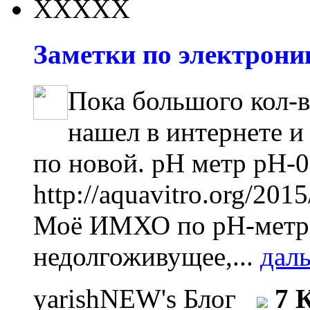
Заметки по электроник
Пока большого кол-в
нашел в интернете и
по новой. pH метр pH-0
http://aquavitro.org/201
Моё ИМХО по рН-метра
недолгоживущее,...
дал
yarishNEW's Блог
7 