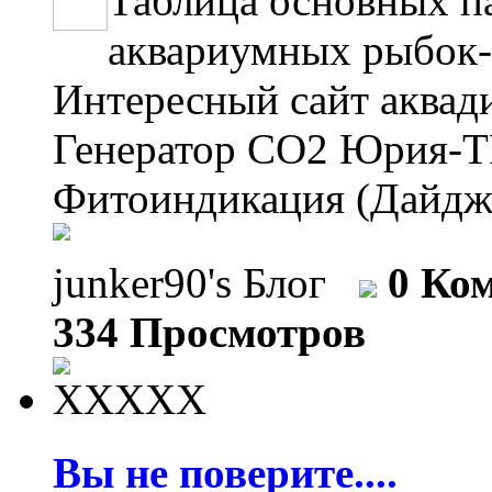
Таблица основных п
аквариумных рыбок--
Интересный сайт аквадиза
Генератор СО2 Юрия-TPV--
Фитоиндикация (Дайдже
junker90's Блог
0 Ко
334 Просмотров
Вы не поверите....