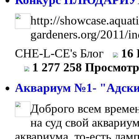
http://showcase.aquati
gardeners.org/2011/i
CHE-L-CE's Блог
16
1 277 258 Просмот
Аквариум №1- "Адски
Доброго всем времен
на суд свой аквариум
аквариума, то-есть лам