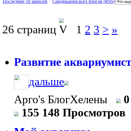
Последние 10 записей
·
Синдикация всех блогов (RSS)
26 страниц
1
2
3
>
»
Развитие аквариумист
дальше
Арго's БлогХелены
0
155 148 Просмотров