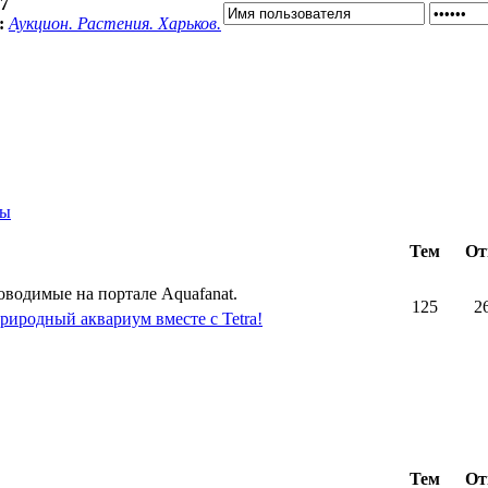
07
:
Аукцион. Растения. Харьков.
ты
Тем
От
оводимые на портале Aquafanat.
125
2
риродный аквариум вместе с Tetra!
Тем
От