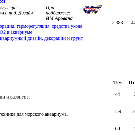
мом
егуляция,
При
м и т.д. Дизайн
поддержке:
ИМ Арована
2 383
4
эрация, терморегуляция, средства ухода
O2 в аквариуме
квариумный дизайн, декорации и грунт
Тем
От
44
и и развитие.
159
3
техника для морского аквариума.
60