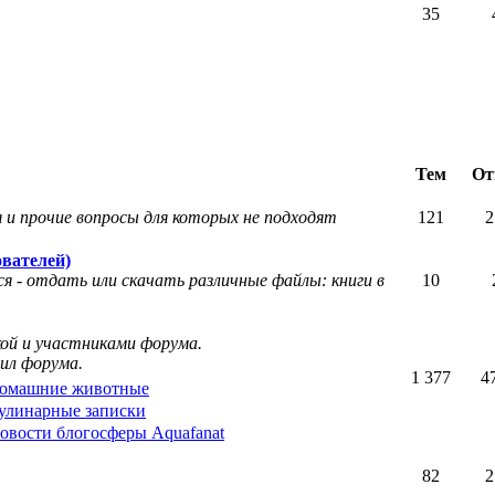
35
Тем
От
 и прочие вопросы для которых не подходят
121
2
вателей)
я - отдать или скачать различные файлы: книги в
10
кой и участниками форума.
ил форума.
1 377
4
омашние животные
улинарные записки
овости блогосферы Aquafanat
82
2