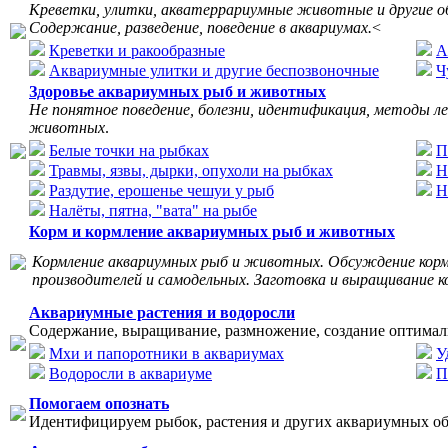
Креветки, улитки, акватеррариумные животные и другие о
Содержание, разведение, поведение в аквариумах.
<
Креветки и ракообразные
А
Аквариумные улитки и другие беспозвоночные
Ч
Здоровье аквариумных рыб и животных
Не понятное поведение, болезни, идентификация, методы л
животных
.
Белые точки на рыбках
П
Травмы, язвы, дырки, опухоли на рыбках
Н
Раздутие, ерошенье чешуи у рыб
Н
Налёты, пятна, "вата" на рыбе
Корм и кормление аквариумных рыб и животных
Кормление аквариумных рыб и животных. Обсуждение корм
производителей и самодельных. Заготовка и выращивание к
Аквариумные растения и водоросли
Содержание, выращивание, размножение, создание оптимал
Мхи и папоротники в аквариумах
У
Водоросли в аквариуме
П
Помогаем опознать
Идентифицируем рыбок, растения и других аквариумных об