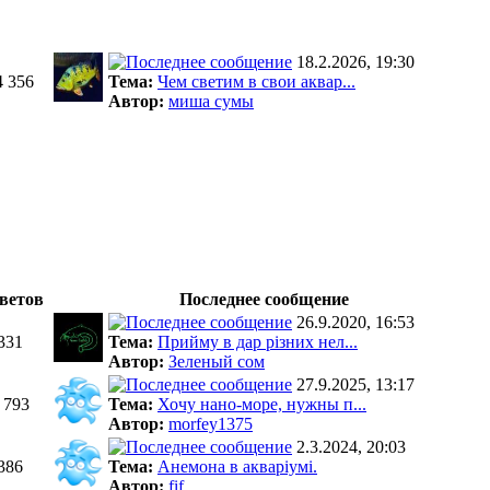
18.2.2026, 19:30
4 356
Тема:
Чем светим в свои аквар...
Автор:
миша сумы
ветов
Последнее сообщение
26.9.2020, 16:53
331
Тема:
Прийму в дар різних нел...
Автор:
Зеленый сом
27.9.2025, 13:17
 793
Тема:
Хочу нано-море, нужны п...
Автор:
morfey1375
2.3.2024, 20:03
386
Тема:
Анемона в акваріумі.
Автор:
fif