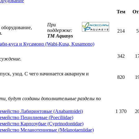
орудование
Тем
От
При
 оборудование,
поддержке:
214
5
.
ТМ Aquasys
аби-куса и Кусамоно (Wabi-Kusa, Kusamono)
342
1
бсуждение.
уск, уход. С чего начинается аквариум и
820
1
сти, будут созданы дополнительные разделы по
емейство Лабиринтовые (Anabantoidei)
1 370
2
емейство Пецилиевые (Poeciliidae)
емейство Карпозубые (Cyprinodontidae)
емейство Меланотениевые (Melanotaeniidae)