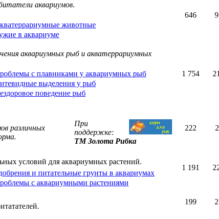
битатели аквариумов.
646
9
кватеррариумные животные
ужие в аквариуме
ечения аквариумных рыб и акватеррариумных
роблемы с плавниками у аквариумных рыб
1 754
2
итевидные выделения у рыб
ездоровое поведение рыб
При
ов различных
222
2
поддержке:
орма.
ТМ Золота Рибка
ьных условий для аквариумных растений.
1 191
2
добрения и питательные грунты в аквариумах
роблемы с аквариумными растениями
199
2
итатателей.