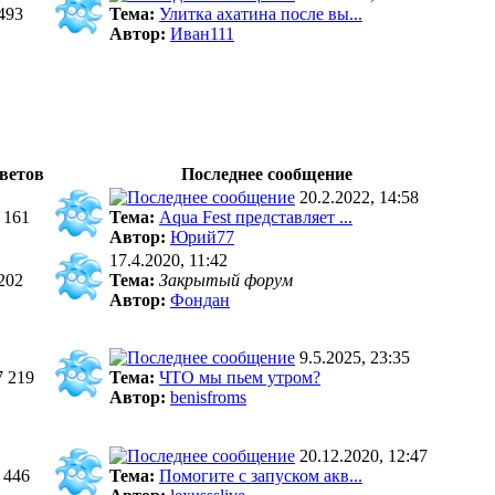
493
Тема:
Улитка ахатина после вы...
Автор:
Иван111
ветов
Последнее сообщение
20.2.2022, 14:58
 161
Тема:
Aqua Fest представляет ...
Автор:
Юрий77
17.4.2020, 11:42
202
Тема:
Закрытый форум
Автор:
Фондан
9.5.2025, 23:35
7 219
Тема:
ЧТО мы пьем утром?
Автор:
benisfroms
20.12.2020, 12:47
 446
Тема:
Помогите с запуском акв...