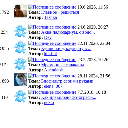
19.6.2026, 11:56
1 792
Тема:
Главное - решиться
Автор:
Tashka
24.6.2020, 20:27
 254
Тема:
Аква-палюдариум, с водо...
Автор:
Dey
22.11.2020, 22:04
3 955
Тема:
Куплю хету, каулерпу в ...
Автор:
itelshot
23.2.2023, 10:26
317
Тема:
Мраморные тараканы
Автор:
Apendetsit
28.11.2024, 21:56
1 893
Тема:
Биофильтр своими руками
Автор:
elena_007
7.7.2018, 16:18
 110
Тема:
Как правильно фотографи...
Автор:
nekto