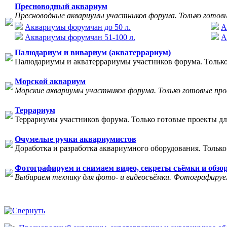
Пресноводный аквариум
Пресноводные аквариумы участников форума. Только готов
Аквариумы форумчан до 50 л.
А
Аквариумы форумчан 51-100 л.
А
Палюдариум и вивариум (акватеррариум)
Палюдариумы и акватеррариумы участников форума. Только
Морской аквариум
Морские аквариумы участников форума. Только готовые пр
Террариум
Террариумы участников форума. Только готовые проекты дл
Очумелые ручки аквариумистов
Доработка и разработка аквариумного оборудования. Только
Фотографируем и снимаем видео, секреты съёмки и обзо
Выбираем технику для фото- и видеосъёмки. Фотографируем