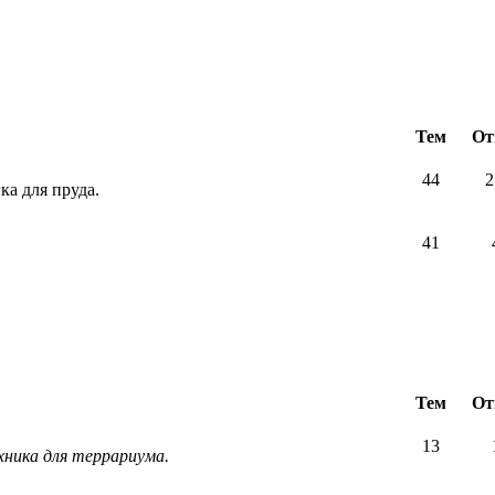
Тем
От
44
2
ка для пруда.
41
Тем
От
13
хника для террариума.