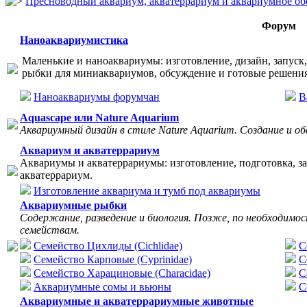
Пресноводный аквариум, акватеррариум и аквариумное об
Форум
Наноаквариумистика
Маленькие и наноаквариумы: изготовление, дизайн, запуск,
рыбки для миниаквариумов, обсуждение и готовые решения
Наноаквариумы форумчан
В
Aquascape или Nature Aquarium
Аквариумный дизайн в стиле Nature Aquarium. Создание и о
Аквариум и акватеррариум
Аквариумы и акватеррариумы: изготовление, подготовка, зап
акватеррариум.
Изготовление аквариума и тумб под аквариумы
Аквариумные рыбки
Содержание, разведение и биология. Позже, по необходимо
семействам.
Семейство Цихлиды (Cichlidae)
С
Семейство Карповые (Cyprinidae)
C
Семейство Харациновые (Characidae)
С
Аквариумные сомы и вьюны
С
Аквариумные и акватеррариумные животные