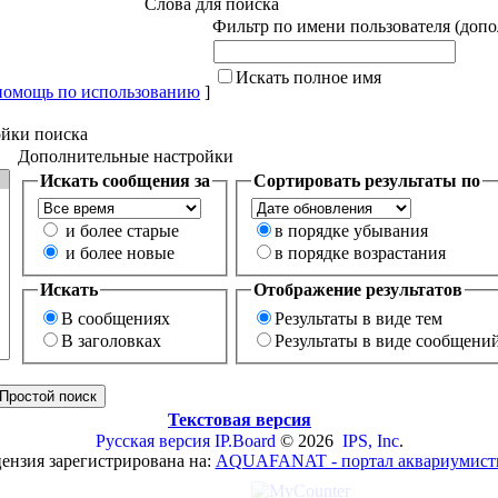
Слова для поиска
Фильтр по имени пользователя (доп
Искать полное имя
помощь по использованию
]
йки поиска
Дополнительные настройки
Искать сообщения за
Сортировать результаты по
и более старые
в порядке убывания
и более новые
в порядке возрастания
Искать
Отображение результатов
В сообщениях
Результаты в виде тем
В заголовках
Результаты в виде сообщени
Текстовая версия
Русская версия
IP.Board
© 2026
IPS, Inc
.
ензия зарегистрирована на:
AQUAFANAT - портал аквариумист