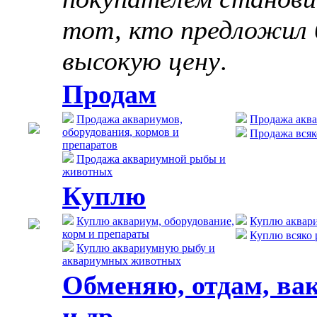
тот, кто предложил 
высокую цену
.
Продам
Продажа аквариумов,
Продажа акв
оборудования, кормов и
Продажа всяк
препаратов
Продажа аквариумной рыбы и
животных
Куплю
Куплю аквариум, оборудование,
Куплю аквар
корм и препараты
Куплю всяко 
Куплю аквариумную рыбу и
аквариумных животных
Обменяю, отдам, ва
и др.