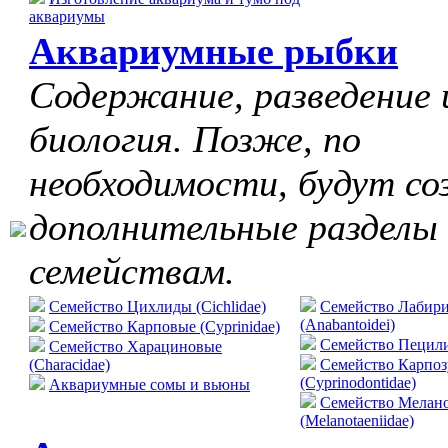
аквариумы
Аквариумные рыбки
Содержание, разведение 
биология. Позже, по
необходимости, будут со
дополнительные разделы
семействам.
Семейство Цихлиды (Cichlidae)
Семейство Лабир
(Anabantoidei)
Семейство Карповые (Cyprinidae)
Cемейство Пецилие
Семейство Харациновые
(Characidae)
Семейство Карпо
(Cyprinodontidae)
Аквариумные сомы и вьюны
Семейство Мелан
(Melanotaeniidae)