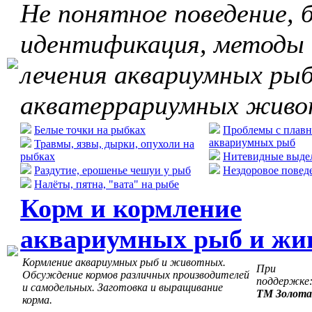
Не понятное поведение, б
идентификация, методы
лечения аквариумных рыб
акватеррариумных жив
Белые точки на рыбках
Проблемы с плавн
аквариумных рыб
Травмы, язвы, дырки, опухоли на
рыбках
Нитевидные выдел
Раздутие, ерошенье чешуи у рыб
Нездоровое повед
Налёты, пятна, "вата" на рыбе
Корм и кормление
аквариумных рыб и жи
Кормление аквариумных рыб и животных.
При
Обсуждение кормов различных производителей
поддержке
и самодельных. Заготовка и выращивание
ТМ Золота
корма.