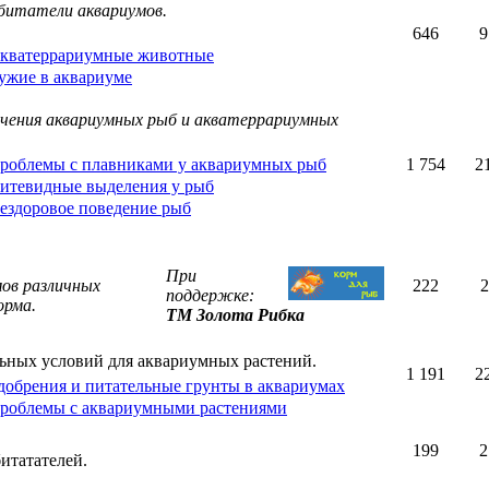
битатели аквариумов.
646
9
кватеррариумные животные
ужие в аквариуме
ечения аквариумных рыб и акватеррариумных
роблемы с плавниками у аквариумных рыб
1 754
2
итевидные выделения у рыб
ездоровое поведение рыб
При
ов различных
222
2
поддержке:
орма.
ТМ Золота Рибка
ьных условий для аквариумных растений.
1 191
2
добрения и питательные грунты в аквариумах
роблемы с аквариумными растениями
199
2
итатателей.