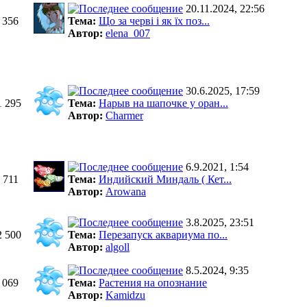
20.11.2024, 22:56
 356
Тема:
Що за черві і як їх поз...
Автор:
elena_007
30.6.2025, 17:59
1 295
Тема:
Нарыв на шапочке у оран...
Автор:
Charmer
6.9.2021, 1:54
 711
Тема:
Индийский Миндаль ( Кет...
Автор:
Arowana
3.8.2025, 23:51
2 500
Тема:
Перезапуск аквариума по...
Автор:
algoll
8.5.2024, 9:35
 069
Тема:
Растения на опознание
Автор:
Kamidzu