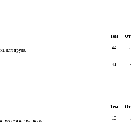
Тем
От
44
2
ка для пруда.
41
Тем
От
13
хника для террариума.