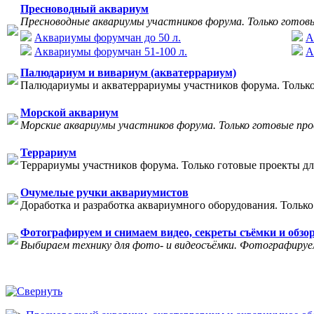
Пресноводный аквариум
Пресноводные аквариумы участников форума. Только готов
Аквариумы форумчан до 50 л.
А
Аквариумы форумчан 51-100 л.
А
Палюдариум и вивариум (акватеррариум)
Палюдариумы и акватеррариумы участников форума. Только
Морской аквариум
Морские аквариумы участников форума. Только готовые пр
Террариум
Террариумы участников форума. Только готовые проекты дл
Очумелые ручки аквариумистов
Доработка и разработка аквариумного оборудования. Только
Фотографируем и снимаем видео, секреты съёмки и обзо
Выбираем технику для фото- и видеосъёмки. Фотографируем