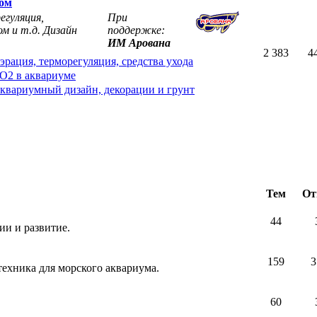
мом
егуляция,
При
м и т.д. Дизайн
поддержке:
ИМ Арована
2 383
4
эрация, терморегуляция, средства ухода
O2 в аквариуме
квариумный дизайн, декорации и грунт
Тем
От
44
и и развитие.
159
3
техника для морского аквариума.
60