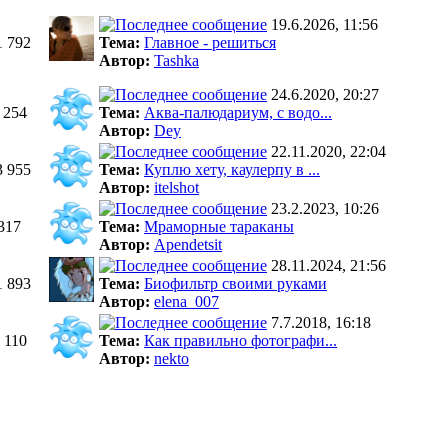
19.6.2026, 11:56
1 792
Тема:
Главное - решиться
Автор:
Tashka
24.6.2020, 20:27
 254
Тема:
Аква-палюдариум, с водо...
Автор:
Dey
22.11.2020, 22:04
3 955
Тема:
Куплю хету, каулерпу в ...
Автор:
itelshot
23.2.2023, 10:26
317
Тема:
Мраморные тараканы
Автор:
Apendetsit
28.11.2024, 21:56
1 893
Тема:
Биофильтр своими руками
Автор:
elena_007
7.7.2018, 16:18
 110
Тема:
Как правильно фотографи...
Автор:
nekto