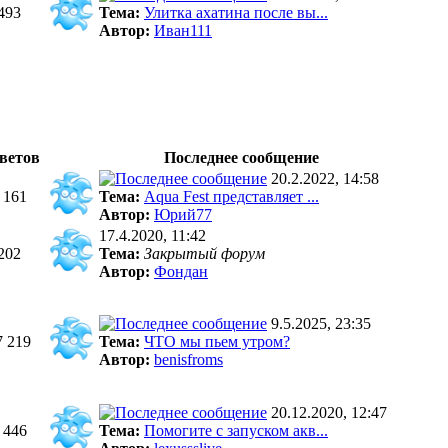
493
Тема:
Улитка ахатина после вы...
Автор:
Иван111
ветов
Последнее сообщение
20.2.2022, 14:58
 161
Тема:
Aqua Fest представляет ...
Автор:
Юрий77
17.4.2020, 11:42
202
Тема:
Закрытый форум
Автор:
Фондан
9.5.2025, 23:35
7 219
Тема:
ЧТО мы пьем утром?
Автор:
benisfroms
20.12.2020, 12:47
 446
Тема:
Помогите с запуском акв...