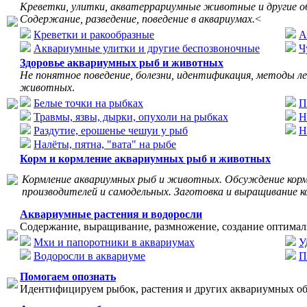
Креветки, улитки, акватеррариумные животные и другие о
Содержание, разведение, поведение в аквариумах.
<
Креветки и ракообразные
А
Аквариумные улитки и другие беспозвоночные
Ч
Здоровье аквариумных рыб и животных
Не понятное поведение, болезни, идентификация, методы л
животных
.
Белые точки на рыбках
П
Травмы, язвы, дырки, опухоли на рыбках
Н
Раздутие, ерошенье чешуи у рыб
Н
Налёты, пятна, "вата" на рыбе
Корм и кормление аквариумных рыб и животных
Кормление аквариумных рыб и животных. Обсуждение корм
производителей и самодельных. Заготовка и выращивание к
Аквариумные растения и водоросли
Содержание, выращивание, размножение, создание оптимал
Мхи и папоротники в аквариумах
У
Водоросли в аквариуме
П
Помогаем опознать
Идентифицируем рыбок, растения и других аквариумных об