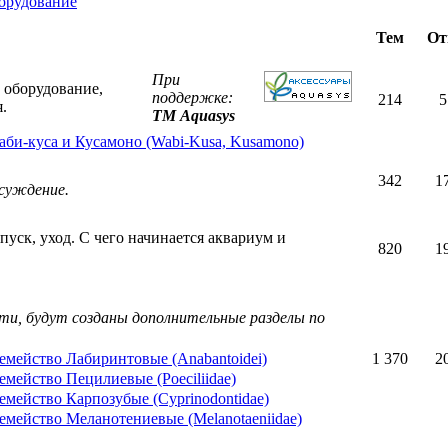
орудование
Тем
От
При
 оборудование,
поддержке:
214
5
.
ТМ Aquasys
аби-куса и Кусамоно (Wabi-Kusa, Kusamono)
342
1
бсуждение.
уск, уход. С чего начинается аквариум и
820
1
сти, будут созданы дополнительные разделы по
емейство Лабиринтовые (Anabantoidei)
1 370
2
емейство Пецилиевые (Poeciliidae)
емейство Карпозубые (Cyprinodontidae)
емейство Меланотениевые (Melanotaeniidae)