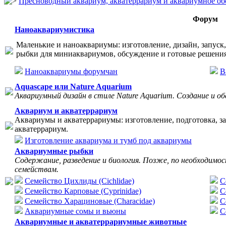
Пресноводный аквариум, акватеррариум и аквариумное об
Форум
Наноаквариумистика
Маленькие и наноаквариумы: изготовление, дизайн, запуск,
рыбки для миниаквариумов, обсуждение и готовые решения
Наноаквариумы форумчан
В
Aquascape или Nature Aquarium
Аквариумный дизайн в стиле Nature Aquarium. Создание и о
Аквариум и акватеррариум
Аквариумы и акватеррариумы: изготовление, подготовка, зап
акватеррариум.
Изготовление аквариума и тумб под аквариумы
Аквариумные рыбки
Содержание, разведение и биология. Позже, по необходимо
семействам.
Семейство Цихлиды (Cichlidae)
С
Семейство Карповые (Cyprinidae)
C
Семейство Харациновые (Characidae)
С
Аквариумные сомы и вьюны
С
Аквариумные и акватеррариумные животные