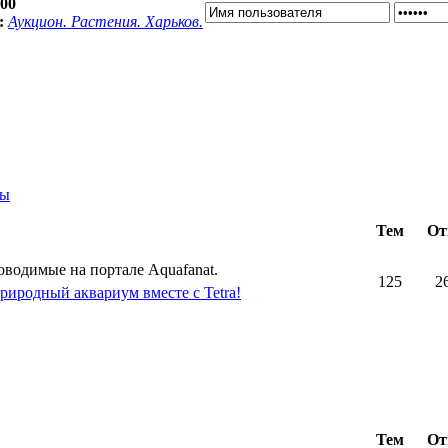
:00
:
Аукцион. Растения. Харьков.
ты
Тем
От
оводимые на портале Aquafanat.
125
2
риродный аквариум вместе с Tetra!
Тем
От