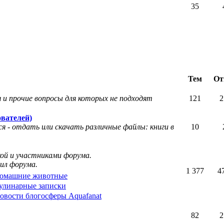
35
Тем
От
 и прочие вопросы для которых не подходят
121
2
вателей)
я - отдать или скачать различные файлы: книги в
10
кой и участниками форума.
ил форума.
1 377
4
омашние животные
улинарные записки
овости блогосферы Aquafanat
82
2