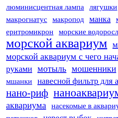
люминисцентная лампа
лягушки
манка
макрогнатус
макропод
еритромикрон
морские водорос
морской аквариум
м
морской аквариум с чего нач
мотыль
мошенники
руками
навесной фильтр для 
мшанки
наноаквариу
нано-риф
аквариума
насекомые в аквари
нерест рыбок