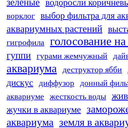
зелёные
водоросли коричнев
выбор фильтра для ак
ворклог
аквариумных растений
выст
голосование на
гигрофила
гуппи
гурами жемчужный
дай
аквариума
деструктор ябби
дискус
диффузор
донный филь
жив
аквариуме
жесткость воды
заморож
жучки в аквариуме
аквариума
земля в аквари