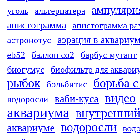
ампуляри
уголь
альтернатера
апистограмма
апистограмма ра
аэрация в аквариу
астронотус
eb52
баллон со2
барбус мутант
биогумус
биофильтр для аквари
рыбок
борьба 
больбитис
видео
ваби-куса
водоросли
аквариума
внутренний
водоросли
аквариуме
вод