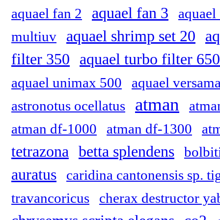
aquael fan 3
aquael fan 2
aquael 
aquael shrimp set 20
aq
multiuv
filter 350
aquael turbo filter 650
aquael unimax 500
aquael versama
atman
astronotus ocellatus
atma
atman df-1000
atman df-1300
at
tetrazona
betta splendens
bolbit
auratus
caridina cantonensis sp. ti
travancoricus
cherax destructor ya