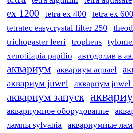
ex 1200
tetra ex 400
tetra ex 60
tetratec easycrystal filter 250
theod
trichogaster leeri
tropheus
tylome
xenotilapia papilio
автодолив в а
аквариум
ак
аквариум aquael
аквариум juwel
аквариум juwel 
аквари
аквариум запуск
аквариумное оборудование
аква
лампы sylvania
аквариумные лам