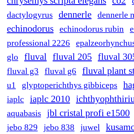
chrysemys scripta elegans
co2
dennerle
dactylogyrus
dennerle 
echinodorus
echinodorus rubin
professional 2226
epalzeorhynchus
fluval
fluval 205
fluval 30
glo
fluval plant 
fluval g3
fluval g6
ha
u1
glyptoperichthys gibbiceps
iaplc 2010
ichthyophthiriu
iaplc
jbl cristal profi e1500
aquabasis
kusam
jebo 829
jebo 838
juwel