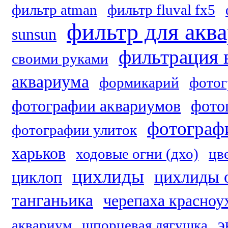
фильтр atman
фильтр fluval fx5
фильтр для акв
sunsun
фильтрация 
своими руками
аквариума
формикарий
фотог
фотографии аквариумов
фото
фотограф
фотографии улиток
харьков
ходовые огни (дхо)
цв
цихлиды
цихлиды 
циклоп
танганьика
черепаха красноу
э
аквариум
шпорцевая лягушка