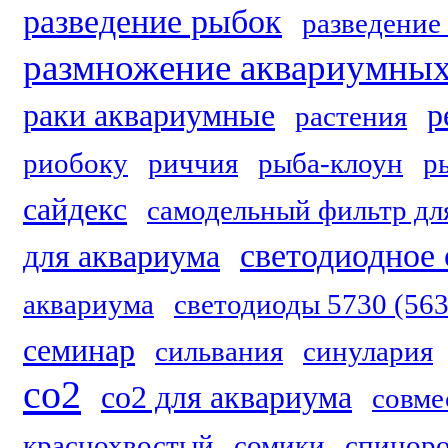
разведение рыбок
разведение
размножение аквариумных
раки аквариумные
р
растения
риобоку
риччия
рыба-клоун
р
сайдекс
самодельный фильтр дл
светодиодное
для аквариума
аквариума
светодиоды 5730 (56
семинар
сильвания
синулария
со2
со2 для аквариума
совме
краснохвостый
сомики
спинор