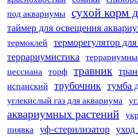
сухой корм 
под аквариумы
таймер для освещения аквари
терморегулятор для
термоклей
террариумистика
террариумны
травник
тран
цессиана
торф
трубочник
тумба 
испанский
углекислый газ для аквариума
уг
аквариумных растений
ук
уф-стерилизатор
уход
пиявка