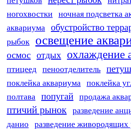
петушков
нитра
ногохвостки
ночная подсветка а
обустройство терра
аквариума
освещение аквар
рыбок
охлаждение 
осмос
отдых
пету
птицеед
пеноотделитель
поклейка аквариума
поклейка уг
попугай
полтава
продажа аква
птичий рынок
разведение анц
данио
разведение живородящих