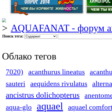
AQUAFANAT - форум а
Поиск тега:
Облако тегов
7020)
acanthurus lineatus
acanthu
sauteri
aequidens rivulatus
altern
ancistrus dolichopterus
anentome
aquael
aqua-glo
aquael comfor