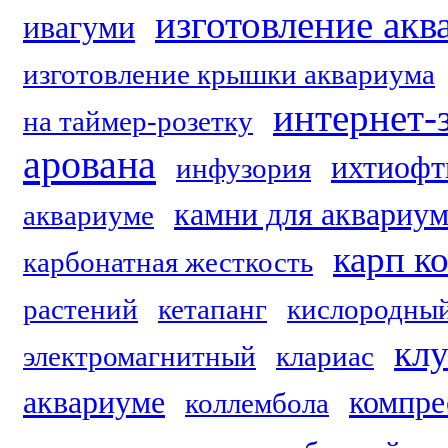
изготовление акв
ивагуми
изготовление крышки аквариума
интернет-
на таймер-розетку
арована
ихтиофт
инфузория
камни для аквариум
аквариуме
карп к
карбонатная жесткость
растений
кетапанг
кислородный
клу
электромагнитный
клариас
аквариуме
компре
коллембола