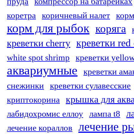
пруда
компрессор на батарейках
коретра
коричневый налет
корм
корм для рыбок
коряга
креветки red 
креветки cherry
white spot shrimp
креветки yellow
аквариумные
креветки ама
снежинки
креветки сулавесские
крышка для акв
криптокорина
л
лабидохромис еллоу
лампа t8
лечение р
лечение кораллов