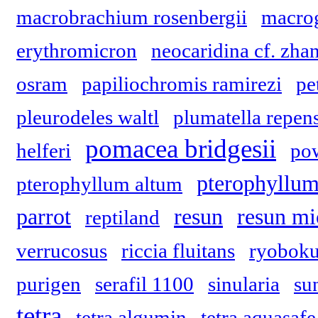
macrobrachium rosenbergii
macrog
erythromicron
neocaridina cf. zhan
osram
papiliochromis ramirezi
pe
pleurodeles waltl
plumatella repen
pomacea bridgesii
helferi
po
pterophyllum
pterophyllum altum
parrot
resun
resun mi
reptiland
verrucosus
riccia fluitans
ryobok
purigen
serafil 1100
sinularia
su
tetra
tetra algumin
tetra aquasafe