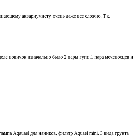
чинающему аквариумисту, очень даже все сложно. Т.к.
 деле новичок.изначально было 2 пары гупи,1 пара меченосцев и
лампа Aqauael для наников, фильтр Aquael mini, 3 вида грунта