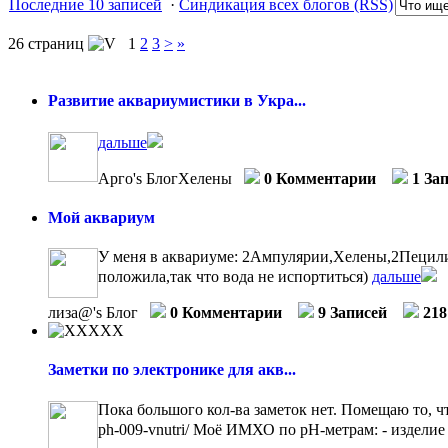
Последние 10 записей
·
Синдикация всех блогов (RSS)
26 страниц
1
2
3
>
»
Развитие аквариумистики в Укра...
дальше
Арго's БлогХелены
0 Комментарии
1 За
Мой аквариум
У меня в аквариуме: 2Ампулярии,Хелены,2Пецилии
положила,так что вода не испортиться)
дальше
лиза@'s Блог
0 Комментарии
9 Записей
218
Заметки по электронике для акв...
Пока большого кол-ва заметок нет. Помещаю то, что
ph-009-vnutri/ Моё ИМХО по рН-метрам: - изделие