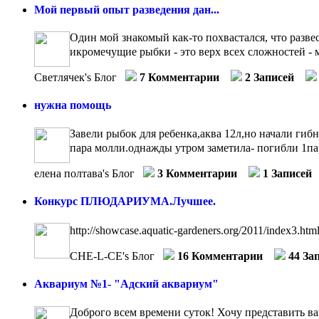
Мой первый опыт разведения дан...
Один мой знакомый как-то похвастался, что развес
икромечущие рыбки - это верх всех сложностей - мн
Светлячек's Блог
7 Комментарии
2 Записей
нужна помощь
Завели рыбок для ребенка,аква 12л,но начали гибн
пара молли.однажды утром заметила- погибли 1пара
елена полтава's Блог
3 Комментарии
1 Записей
Конкурс ПЛЮДАРИУМА.Лучшее.
http://showcase.aquatic-gardeners.org/2011/index3.htm
CHE-L-CE's Блог
16 Комментарии
44 За
Аквариум №1- "Адский аквариум"
Доброго всем времени суток! Хочу представить вам