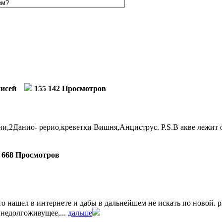
писей
155 142 Просмотров
,2Данио- рерио,креветки Вишня,Анциструс. P.S.В акве лежит о
 668 Просмотров
 нашел в интернете и дабы в дальнейшем не искать по новой. pH м
 недолгоживущее,...
дальше