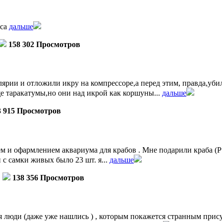
уса
дальше
158 302 Просмотров
ярии и отложили икру на компрессоре,а перед этим, правда,убил
е таракатумы,но они над икрой как коршуны...
дальше
3 915 Просмотров
 и офармлением аквариума для крабов . Мне подарили краба (Pt
ли с самки живых было 23 шт. я...
дальше
138 356 Просмотров
 люди (даже уже нашлись ) , которым покажется странным прису