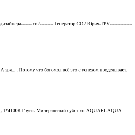
нера------- со2--------- Генератор СО2 Юрия-TPV---------------
 зря..... Потому что богомол всё это с успехом проделывает.
6400К, 1*4100К Грунт: Минеральный субстрат AQUAEL AQUA