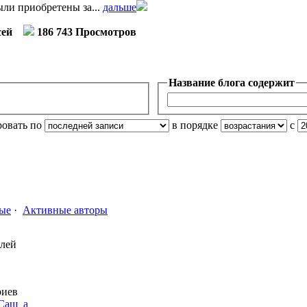
ли приобретены за...
дальше
сей
186 743 Просмотров
Название блога содержит
ровать по
в порядке
с
ые
·
Активные авторы
елей
риев
Саш_а