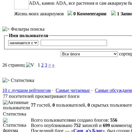
ADA, камни ADA, все растения и сам аквариум бы
Жизнь моих аквариумов
0 Комментарии
1 Запи
Фильтры поиска
Имя пользователя
сорти
26 страниц
1
2
3
>
»
Статистика
10 с лучшим рейтингом
·
Самые читаемые
·
Самые обсуждаем
77 посетителей просматривают блоги
77
гостей,
0
пользователей,
0
скрытых пользоват
Статистика
Всего пользователями создано блогов:
556
Всего опубликовано
752
записей и
699
коммента
Последний блог — «
Саш_а's Блог
», был создан