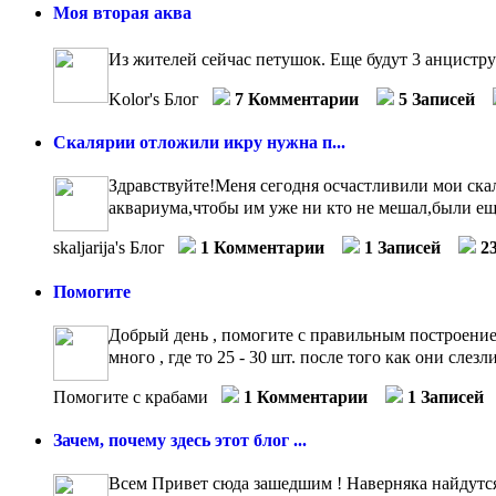
Моя вторая аква
Из жителей сейчас петушок. Еще будут 3 анцистр
Kolor's Блог
7 Комментарии
5 Записей
Скалярии отложили икру нужна п...
Здравствуйте!Меня сегодня осчастливили мои скал
аквариума,чтобы им уже ни кто не мешал,были ещ
skaljarija's Блог
1 Комментарии
1 Записей
2
Помогите
Добрый день , помогите с правильным построением
много , где то 25 - 30 шт. после того как они слез
Помогите с крабами
1 Комментарии
1 Записей
Зачем, почему здесь этот блог ...
Всем Привет сюда зашедшим ! Наверняка найдутся