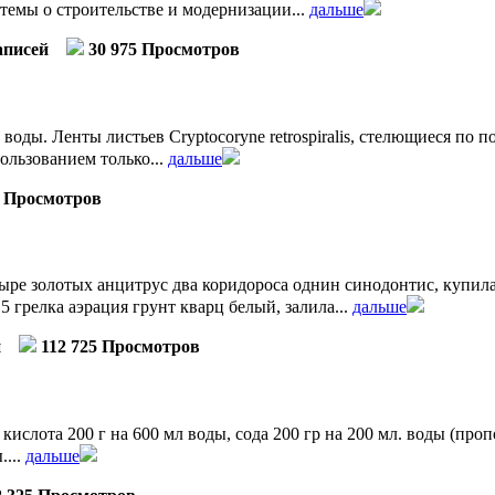
темы о строительстве и модернизации...
дальше
аписей
30 975 Просмотров
ды. Ленты листьев Cryptocoryne retrospiralis, стелющиеся по 
ользованием только...
дальше
3 Просмотров
ыре золотых анцитрус два коридороса однин синодонтис, купил
 грелка аэрация грунт кварц белый, залила...
дальше
й
112 725 Просмотров
кислота 200 г на 600 мл воды, сода 200 гр на 200 мл. воды (про
....
дальше