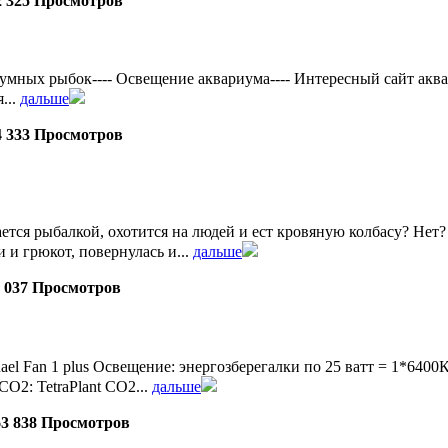
2 325 Просмотров
ых рыбок---- Освещение аквариума---- Интересный сайт аквадизай
...
дальше
4 333 Просмотров
ется рыбалкой, охотится на людей и ест кровяную колбасу? Нет? А
 и грюкот, повернулась и...
дальше
0 037 Просмотров
uael Fan 1 plus Освещение: энергозберегалки по 25 ватт = 1*
СО2: TetraPlant СО2...
дальше
63 838 Просмотров