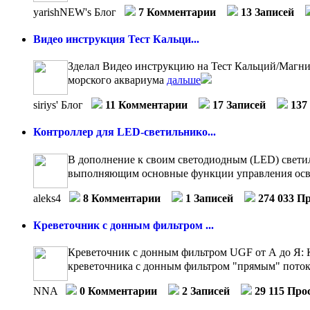
yarishNEW's Блог
7 Комментарии
13 Записей
Видео инструкция Тест Кальци...
Зделал Видео инструкцию на Тест Кальций/Магний 
морского аквариума
дальше
siriys' Блог
11 Комментарии
17 Записей
137
Контроллер для LED-светильнико...
В дополнение к своим светодиодным (LED) свети
выполняющим основные функции управления осв
aleks4
8 Комментарии
1 Записей
274 033 П
Креветочник с донным фильтром ...
Креветочник с донным фильтром UGF от А до Я: К
креветочника с донным фильтром "прямым" потоко
NNA
0 Комментарии
2 Записей
29 115 Про