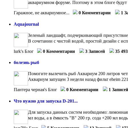
аквариумном форуме. Поэтому в этом блоге будут 
Гаражное, не аквариумное...
0 Комментарии
1 З
Aquajournal
Зеленый ландшафт, подчеркивающий присутствие во
В сочетании с чистой водой, простой дизайн с исп
lurk's Блог
0 Комментарии
3 Записей
35 49
болезнь рыб
Помогите вылечить рыб Аквариум 200 литров чет
Аквариум запущен 3 недели назад фильт eheim 2215
Пантера черная's Блог
0 Комментарии
1 Записе
Что нужно для запуска D-201...
Для запуска данных систем необходимо: лимонная 
мл воды, а в ёмкость "B" 200 гр. сода +200 мл воды