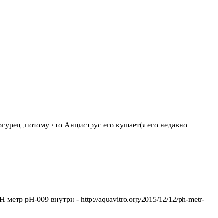
гурец ,потому что Анциструс его кушает(я его недавно
етр pH-009 внутри - http://aquavitro.org/2015/12/12/ph-metr-