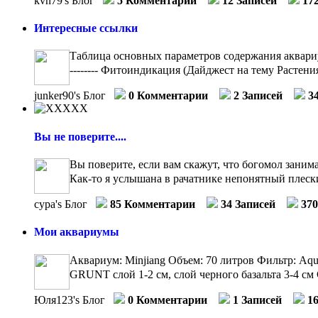
kvn79's Блог
5 Комментарии
12 Записей
17
Интересные ссылки
Таблица основных параметров содержания аквариумн
-------- Фитоиндикация (Дайджест на тему Растения
junker90's Блог
0 Комментарии
2 Записей
3
Вы не поверите....
Вы поверите, если вам скажут, что богомол занима
Как-то я услышана в рачатнике непонятный плески
сура's Блог
85 Комментарии
34 Записей
37
Мои аквариумы
Аквариум: Minjiang Объем: 70 литров Фильтр: Aq
GRUNT слой 1-2 см, слой черного базальта 3-4 см 
Юля123's Блог
0 Комментарии
1 Записей
1