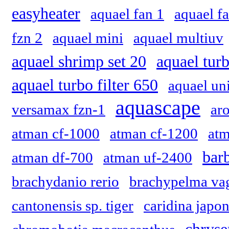
easyheater
aquael fan 1
aquael f
fzn 2
aquael mini
aquael multiuv
aquael shrimp set 20
aquael turb
aquael turbo filter 650
aquael uni
aquascape
versamax fzn-1
ar
atman cf-1000
atman cf-1200
atm
bar
atman df-700
atman uf-2400
brachydanio rerio
brachypelma va
cantonensis sp. tiger
caridina japon