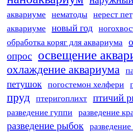
аквариуме
нематоды
нерест пе
новый год
аквариуме
ногохвос
обработка коряг для аквариума
освещение аквар
опрос
охлаждение аквариума
п
петушок
погостемон хелфери
пруд
птичий 
птеригоплихт
разведение гуппи
разведение кр
разведение рыбок
разведение