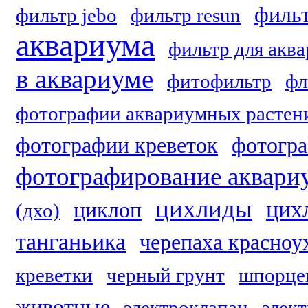
фильт
фильтр jebo
фильтр resun
аквариума
фильтр для акв
в аквариуме
фитофильтр
фл
фотографии аквариумных растен
фотографии креветок
фотогр
фотографирование аквари
цихлиды
цих
циклоп
(дхо)
танганьика
черепаха красноу
креветки
черный грунт
шпорце
животные
электроклапан
элект