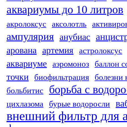
аквариумы до 10 литров
акролоксус
аксолотль
активиро
ампулярия
анцист
анубиас
арована
артемия
астролоксус
аквариуме
аэромоноз
баллон с
точки
биофильтрация
болезни 
борьба с водор
больбитис
ва
цихлазома
бурые водоросли
внешний фильтр для 