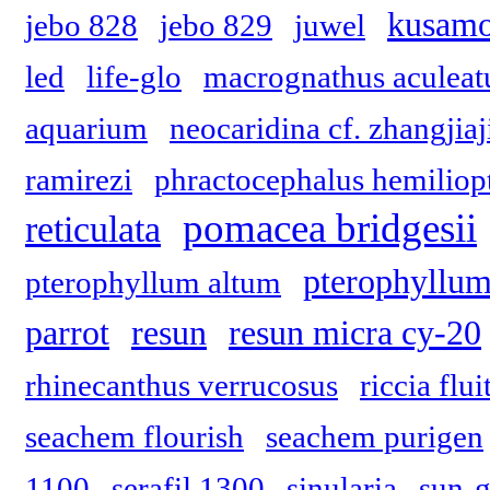
kusam
jebo 828
jebo 829
juwel
led
life-glo
macrognathus aculeat
aquarium
neocaridina cf. zhangjiaj
ramirezi
phractocephalus hemiliop
pomacea bridgesii
reticulata
pterophyllum
pterophyllum altum
parrot
resun
resun micra cy-20
rhinecanthus verrucosus
riccia flui
seachem flourish
seachem purigen
1100
serafil 1300
sinularia
sun-g