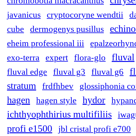
chryse
chromobotia macracanthus
javanicus
cryptocoryne wendtii
d
echino
cube
dermogenys pusillus
eheim professional iii
epalzeorhyn
fluval
exo-terra
expert
flora-glo
f
fluval edge
fluval g3
fluval g6
stratum
frdfhbev
glossiphonia c
hagen
hydor
hagen style
hypanc
ichthyophthirius multifiliis
iwag
profi e1500
jbl cristal profi e700