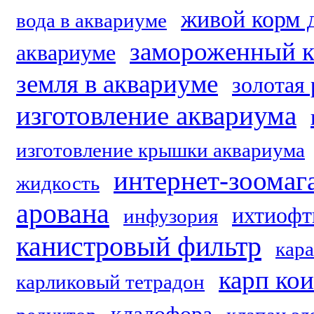
живой корм 
вода в аквариуме
замороженный к
аквариуме
земля в аквариуме
золотая
изготовление аквариума
изготовление крышки аквариума
интернет-зоомаг
жидкость
арована
ихтиофт
инфузория
канистровый фильтр
кар
карп кои
карликовый тетрадон