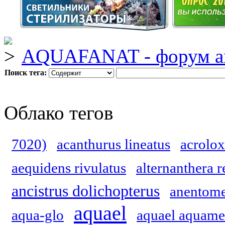
AQUAFANAT - форум а
Поиск тега:
Облако тегов
7020)
acanthurus lineatus
acrolox
aequidens rivulatus
alternanthera r
ancistrus dolichopterus
anentome
aquael
aqua-glo
aquael aquame