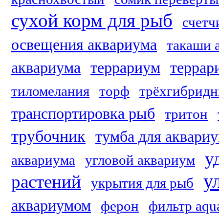
сухой корм для рыб
счетч
освещения аквариума
такаши 
аквариума
террариум
террар
тиломелания
торф
трёхгибридн
транспортировка рыб
тритон
трубочник
тумба для аквари
у
аквариума
угловой аквариум
у
растений
укрытия для рыб
аквариумом
ферон
фильтр aqu