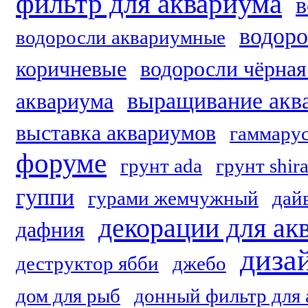
фильтр для аквариума
в
водоро
водоросли аквариумные
коричневые
водоросли чёрная
выращивание акв
аквариума
выставка аквариумов
гаммару
форуме
грунт ada
грунт shir
гуппи
гурами жемчужный
дай
декорации для ак
дафния
диза
деструктор ябби
джебо
дом для рыб
донный фильтр для