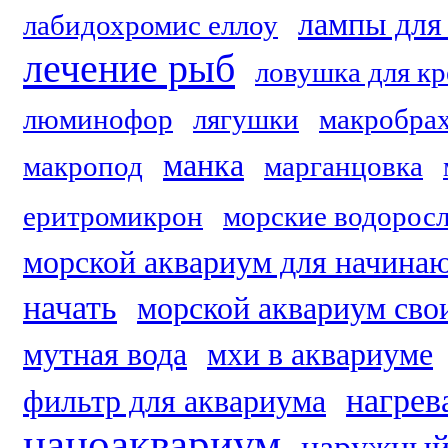
лампы для
лабидохромис еллоу
лечение рыб
ловушка для кр
люминофор
лягушки
макробрах
манка
макропод
марганцовка
еритромикрон
морские водорос
морской аквариум для начин
начать
морской аквариум сво
мутная вода
мхи в аквариуме
нагрев
фильтр для аквариума
наноаквариум
наружный