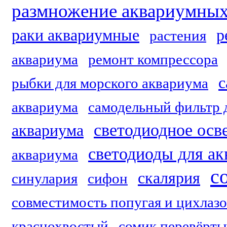
размножение аквариумных
раки аквариумные
р
растения
аквариума
ремонт компрессора
с
рыбки для морского аквариума
аквариума
самодельный фильтр 
светодиодное осв
аквариума
светодиоды для а
аквариума
с
скалярия
синулария
сифон
совместимость попугая и цихлаз
краснохвостый
сомик перевёрт