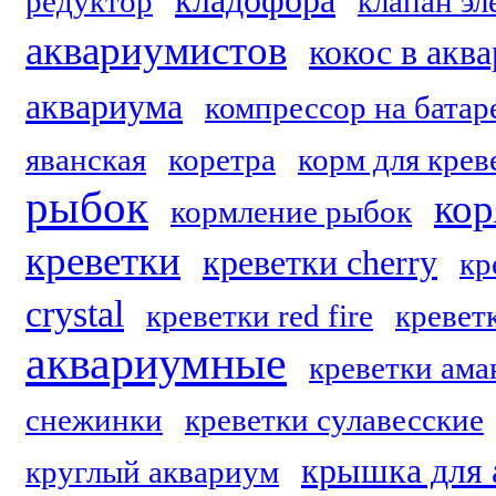
кладофора
редуктор
клапан э
аквариумистов
кокос в акв
аквариума
компрессор на батар
яванская
коретра
корм для крев
рыбок
кор
кормление рыбок
креветки
креветки cherry
кр
crystal
креветки red fire
креветк
аквариумные
креветки ама
снежинки
креветки сулавесские
крышка для 
круглый аквариум