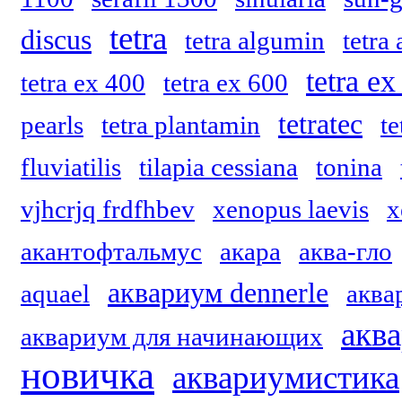
tetra
discus
tetra algumin
tetra
tetra ex
tetra ex 400
tetra ex 600
tetratec
pearls
tetra plantamin
te
fluviatilis
tilapia cessiana
tonina
vjhcrjq frdfhbev
xenopus laevis
x
акантофтальмус
акара
аква-гло
аквариум dennerle
aquael
аквар
акв
аквариум для начинающих
новичка
аквариумистика