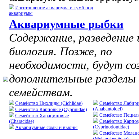
Изготовление аквариума и тумб под
аквариумы
Аквариумные рыбки
Содержание, разведение 
биология. Позже, по
необходимости, будут со
дополнительные разделы
семействам.
Семейство Цихлиды (Cichlidae)
Семейство Лабир
(Anabantoidei)
Семейство Карповые (Cyprinidae)
Cемейство Пецилие
Семейство Харациновые
(Characidae)
Семейство Карпо
(Cyprinodontidae)
Аквариумные сомы и вьюны
Семейство Мелан
(Melanotaeniidae)