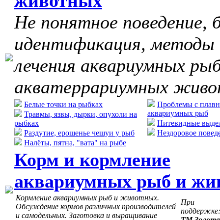
животных
Не понятное поведение, б
идентификация, методы
лечения аквариумных рыб
акватеррариумных жив
Белые точки на рыбках
Проблемы с плавн
аквариумных рыб
Травмы, язвы, дырки, опухоли на
рыбках
Нитевидные выдел
Раздутие, ерошенье чешуи у рыб
Нездоровое повед
Налёты, пятна, "вата" на рыбе
Корм и кормление
аквариумных рыб и жи
Кормление аквариумных рыб и животных.
При
Обсуждение кормов различных производителей
поддержке
и самодельных. Заготовка и выращивание
ТМ Золота