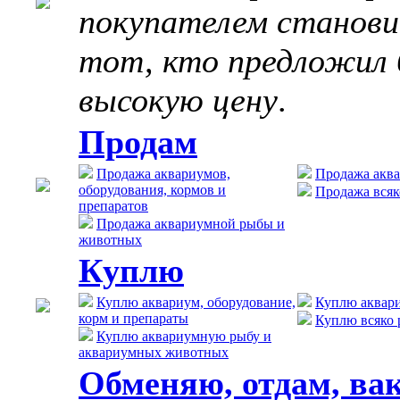
покупателем станов
тот, кто предложил 
высокую цену
.
Продам
Продажа аквариумов,
Продажа акв
оборудования, кормов и
Продажа всяк
препаратов
Продажа аквариумной рыбы и
животных
Куплю
Куплю аквариум, оборудование,
Куплю аквар
корм и препараты
Куплю всяко 
Куплю аквариумную рыбу и
аквариумных животных
Обменяю, отдам, ва