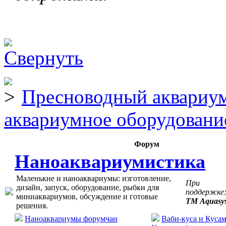
Пресноводный аквариум
аквариумное оборудовани
Форум
Наноаквариумистика
Маленькие и наноаквариумы: изготовление,
При
дизайн, запуск, оборудование, рыбки для
поддержке
миниаквариумов, обсуждение и готовые
ТМ Aquasy
решения.
Наноаквариумы форумчан
Ваби-куса и Кусам