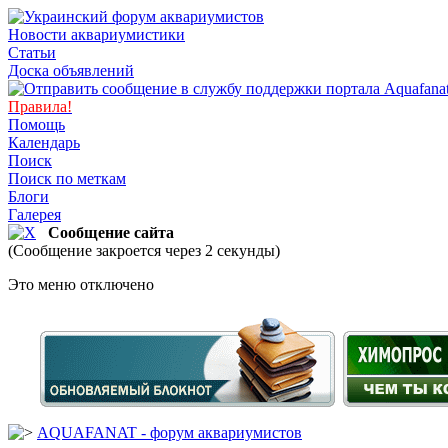
Новости аквариумистики
Статьи
Доска объявлений
Правила!
Помощь
Календарь
Поиск
Поиск по меткам
Блоги
Галерея
Сообщение сайта
(Сообщение закроется через 2 секунды)
Это меню отключено
AQUAFANAT - форум аквариумистов