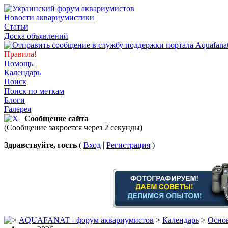
Новости аквариумистики
Статьи
Доска объявлений
Правила!
Помощь
Календарь
Поиск
Поиск по меткам
Блоги
Галерея
Сообщение сайта
(Сообщение закроется через 2 секунды)
Здравствуйте, гость
(
Вход
|
Регистрация
)
AQUAFANAT - форум аквариумистов
>
Календарь
>
Основ