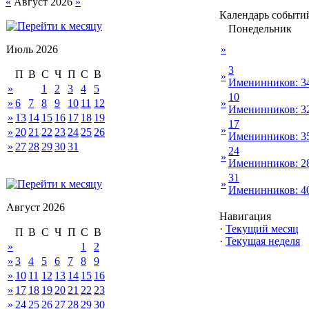
«
Август 2026
»
Календарь событи
Понедельник
Июль 2026
»
3
П
В
С
Ч
П
С
В
»
Именинников: 3
»
1
2
3
4
5
10
»
6
7
8
9
10
11
12
»
Именинников: 3
»
13
14
15
16
17
18
19
17
»
»
20
21
22
23
24
25
26
Именинников: 3
»
27
28
29
30
31
24
»
Именинников: 2
31
»
Именинников: 4
Август 2026
Навигация
·
Текущий месяц
П
В
С
Ч
П
С
В
·
Текущая неделя
»
1
2
»
3
4
5
6
7
8
9
»
10
11
12
13
14
15
16
»
17
18
19
20
21
22
23
»
24
25
26
27
28
29
30