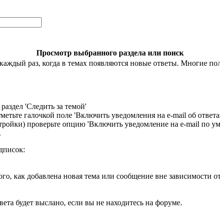
Просмотр выбранного раздела или поиск
аждый раз, когда в темах появляются новые ответы. Многие поль
раздел 'Следить за темой'
етьте галочкой поле 'Включить уведомления на е-mail об ответах
стройки) проверьте опцию 'Включить уведомление на е-mail по 
.
дписок:
ого, как добавлена новая тема или сообщение вне зависимости о
ета будет выслано, если вы не находитесь на форуме.