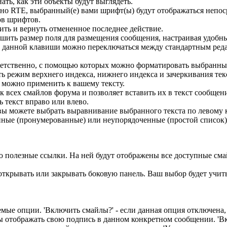
ть, как эти объекты будут выглядеть.
но RTE, выбранный(е) вами шрифт(ы) будут отображаться непос
ов шрифтов.
ить и вернуть отмененное последнее действие.
ьшить размер поля для размещения сообщения, настраивая удобн
данной клавиши можно переключаться между стандартным редак
ветственно, с помощью которых можно форматировать выбранный
ь режим верхнего индекса, нижнего индекса и зачеркивания тек
е можно применить к вашему тексту.
 всех смайлов форума и позволяет вставить их в текст сообщен
 текст вправо или влево.
ы можете выбрать выравнивание выбранного текста по левому к
нные (пронумерованные) или неупорядоченные (простой список)
 полезные ссылки. На ней будут отображены все доступные сма
ткрывать или закрывать боковую панель. Ваш выбор будет учит
ые опции. 'Включить смайлы?' - если данная опция отключена, 
и вы отображать свою подпись в данном конкретном сообщении. 'В