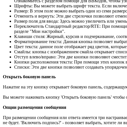
Ознакомьтесь с разделом помощи для ВВКодов, чтобы узна
Шрифты: Вы можете выбрать шрифт текста. Если включе
Размер: В этом поле можно выбрать один из семи размер
Отменить и вернуть: Эти две стрелочки позволяют отмен
Размер поля для ввода: Здесь можно увеличить или умен
Переключатель Стандартный редактор/RTE: При помощи 
разделе "Мои настройки".
Клавиши стиля: Жирный, курсив и подчеркивание, соот
Форматирование текста: Данная кнопка позволяет выбрат
Цвет текста: данное поле отображает ряд цветов, которы
Смайлы: кнопка с изображением смайла открывает список
Отступ влево/вправо: Эти две кнопки позволяют сместить
Кнопки расположения текста: При помощи этих кнопок в
Списки: Эти две кнопки позволяют создавать упорядоче
Открыть боковую панель
Нажатие на эту кнопку открывает боковую панель, содержащую
Вы можете нажимать кнопку 'Открыть боковую панель' чтобы о
Опции размещения сообщения
При размещении сообщения или ответа имеется три настраиваем
не будет. 'Включить подпись?' - позволяет выбрать, хотите л