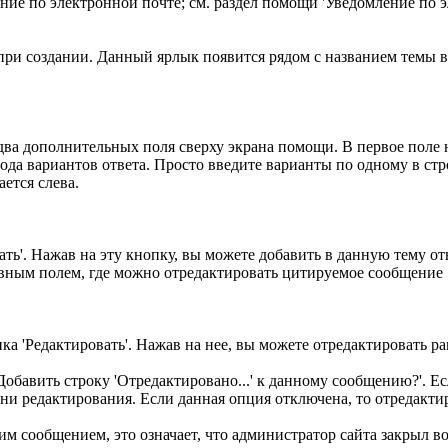
ие по электронной почте; см. раздел помощи 'Уведомление по 
ри создании. Данный ярлык появится рядом с названием темы в 
ва дополнительных поля сверху экрана помощи. В первое поле н
вода вариантов ответа. Просто введите варианты по одному в ст
ется слева.
ь'. Нажав на эту кнопку, вы можете добавить в данную тему от
овным полем, где можно отредактировать цитируемое сообщение
 'Редактировать'. Нажав на нее, вы можете отредактировать р
Добавить строку 'Отредактировано...' к данному сообщению?'. Е
ни редактирования. Если данная опция отключена, то отредакти
м сообщением, это означает, что администратор сайта закрыл 