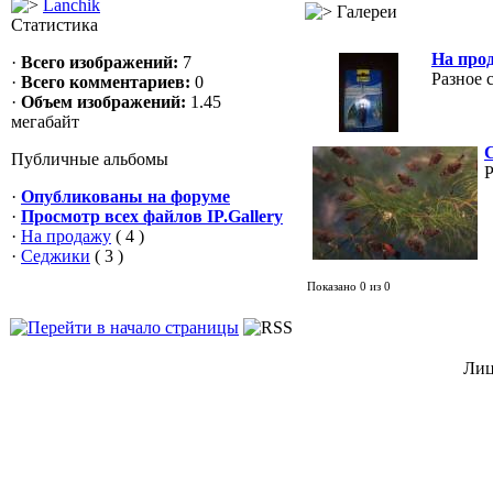
Lanchik
Галереи
Статистика
На про
·
Всего изображений:
7
Разное 
·
Всего комментариев:
0
·
Объем изображений:
1.45
мегабайт
Публичные альбомы
Р
·
Опубликованы на форуме
·
Просмотр всех файлов IP.Gallery
·
На продажу
( 4 )
·
Седжики
( 3 )
Показано 0 из 0
Лиц