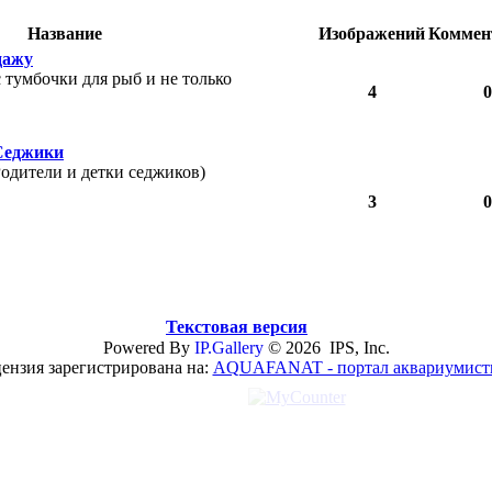
Название
Изображений
Коммен
дажу
с тумбочки для рыб и не только
4
0
Седжики
одители и детки седжиков)
3
0
Текстовая версия
Powered By
IP.Gallery
© 2026 IPS, Inc.
ензия зарегистрирована на:
AQUAFANAT - портал аквариумист