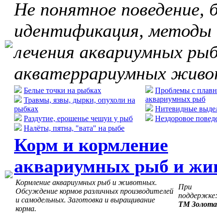
Не понятное поведение, б
идентификация, методы
лечения аквариумных рыб
акватеррариумных жив
Белые точки на рыбках
Проблемы с плавн
аквариумных рыб
Травмы, язвы, дырки, опухоли на
рыбках
Нитевидные выдел
Раздутие, ерошенье чешуи у рыб
Нездоровое повед
Налёты, пятна, "вата" на рыбе
Корм и кормление
аквариумных рыб и жи
Кормление аквариумных рыб и животных.
При
Обсуждение кормов различных производителей
поддержке
и самодельных. Заготовка и выращивание
ТМ Золота
корма.