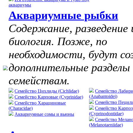
аквариумы
Аквариумные рыбки
Содержание, разведение 
биология. Позже, по
необходимости, будут со
дополнительные разделы
семействам.
Семейство Цихлиды (Cichlidae)
Семейство Лабир
(Anabantoidei)
Семейство Карповые (Cyprinidae)
Cемейство Пецилие
Семейство Харациновые
(Characidae)
Семейство Карпо
(Cyprinodontidae)
Аквариумные сомы и вьюны
Семейство Мелан
(Melanotaeniidae)