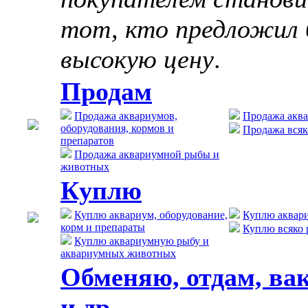
тот, кто предложил 
высокую цену
.
Продам
Продажа аквариумов,
Продажа акв
оборудования, кормов и
Продажа всяк
препаратов
Продажа аквариумной рыбы и
животных
Куплю
Куплю аквариум, оборудование,
Куплю аквар
корм и препараты
Куплю всяко 
Куплю аквариумную рыбу и
аквариумных животных
Обменяю, отдам, ва
и др.