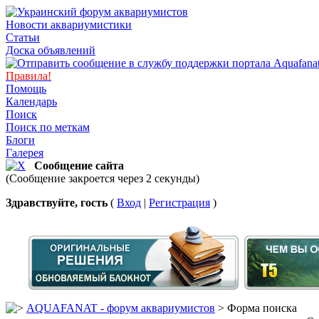
Новости аквариумистики
Статьи
Доска объявлений
Правила!
Помощь
Календарь
Поиск
Поиск по меткам
Блоги
Галерея
Сообщение сайта
(Сообщение закроется через 2 секунды)
Здравствуйте, гость
(
Вход
|
Регистрация
)
AQUAFANAT - форум аквариумистов
> Форма поиска