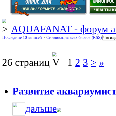
AQUAFANAT - форум а
Последние 10 записей
·
Синдикация всех блогов (RSS)
26 страниц
1
2
3
>
»
Развитие аквариумист
дальше