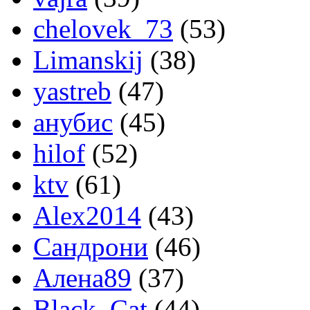
chelovek_73
(53)
Limanskij
(38)
yastreb
(47)
анубис
(45)
hilof
(52)
ktv
(61)
Alex2014
(43)
Сандрони
(46)
Алена89
(37)
Black_Cat
(44)