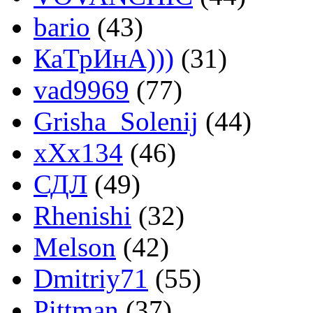
bario
(43)
КаТрИнА)))
(31)
vad9969
(77)
Grisha_Solenij
(44)
xXx134
(46)
СДЛ
(49)
Rhenishi
(32)
Melson
(42)
Dmitriy71
(55)
Pittman
(37)