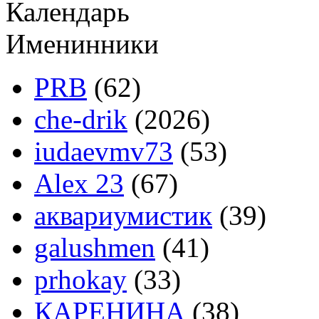
Календарь
Именинники
PRB
(62)
che-drik
(2026)
iudaevmv73
(53)
Alex 23
(67)
аквариумистик
(39)
galushmen
(41)
prhokay
(33)
КАРЕНИНА
(38)