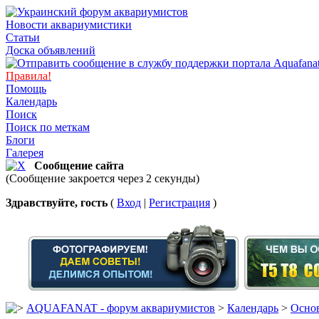
Новости аквариумистики
Статьи
Доска объявлений
Правила!
Помощь
Календарь
Поиск
Поиск по меткам
Блоги
Галерея
Сообщение сайта
(Сообщение закроется через 2 секунды)
Здравствуйте, гость
(
Вход
|
Регистрация
)
AQUAFANAT - форум аквариумистов
>
Календарь
>
Основ