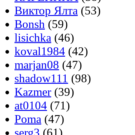
Виктор Ялта
(53)
Bonsh
(59)
lisichka
(46)
koval1984
(42)
marjan08
(47)
shadow111
(98)
Kazmer
(39)
at0104
(71)
Poma
(47)
serg3
(61)