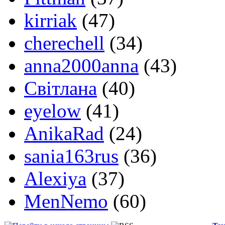
kirriak
(47)
cherechell
(34)
anna2000anna
(43)
Світлана
(40)
eyelow
(41)
AnikaRad
(24)
sania163rus
(36)
Alexiya
(37)
MenNemo
(60)