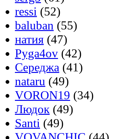
ressi
(52)
baluban
(55)
натия
(47)
Pyga4ov
(42)
Середжа
(41)
nataru
(49)
VORON19
(34)
Людок
(49)
Santi
(49)
VOVANCHIC
(44)