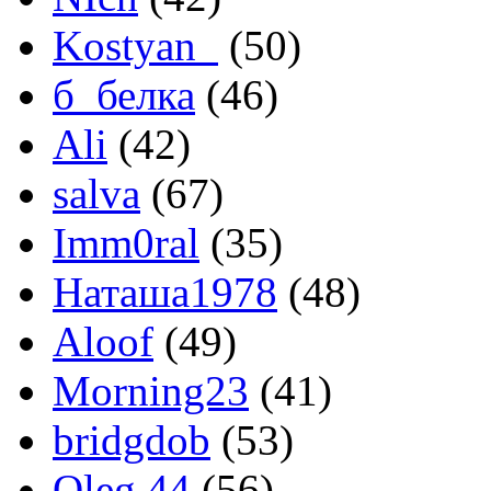
Kostyan_
(50)
б_белка
(46)
Ali
(42)
salva
(67)
Imm0ral
(35)
Наташа1978
(48)
Aloof
(49)
Morning23
(41)
bridgdob
(53)
Oleg 44
(56)