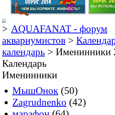
AQUAFANAT - форум
аквариумистов
>
Календа
календарь
> Именинники 
Календарь
Именинники
МышОнок
(50)
Zagrudnenko
(42)
марафон
(64)