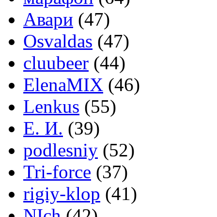
Авари
(47)
Osvaldas
(47)
cluubeer
(44)
ElenaMIX
(46)
Lenkus
(55)
Е. И.
(39)
podlesniy
(52)
Tri-force
(37)
rigiy-klop
(41)
NIch
(42)